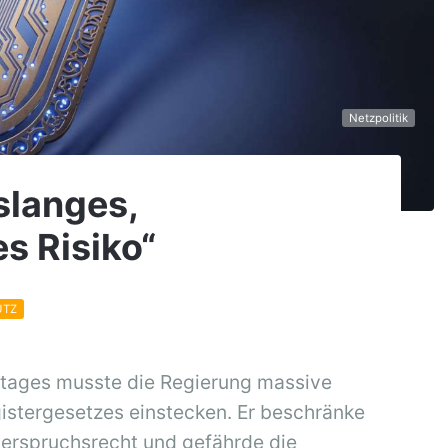
Netzpolitik
nslanges,
s Risiko“
UTZ
tages musste die Regierung massive
egistergesetzes einstecken. Er beschränke
erspruchsrecht und gefährde die