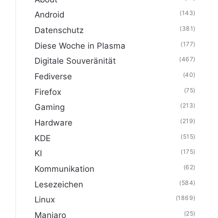
(143)
Android
(381)
Datenschutz
(177)
Diese Woche in Plasma
(467)
Digitale Souveränität
(40)
Fediverse
(75)
Firefox
(213)
Gaming
(219)
Hardware
(515)
KDE
(175)
KI
(62)
Kommunikation
(584)
Lesezeichen
(1869)
Linux
(25)
Manjaro