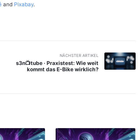
é
and
Pixabay
.
NÄCHSTER ARTIKEL
s3n📺tube · Praxistest: Wie weit
kommt das E-Bike wirklich?