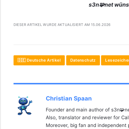
s3n🧩net wüns
DIESER ARTIKEL WURDE AKTUALISIERT AM 15.06.2026
🇩🇪 Deutsche Artikel
Datenschutz
Lesezeiche
Christian Spaan
Founder and main author of s3n🧩ne
Also, translator and reviewer for C
Moreover, big fan and independent