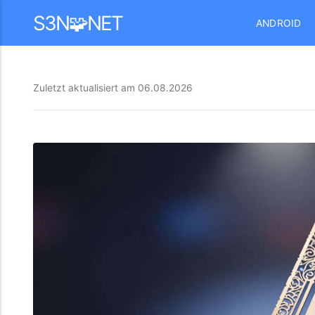
Mastodon
S3N🧩NET
ANDROID
Zuletzt aktualisiert am
06.08.2026