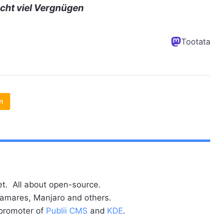
cht viel Vergnügen
Tootata
n
t. All about open-source.
alamares, Manjaro and others.
 promoter of
Publii CMS
and
KDE
.