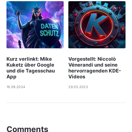
Kurz verlinkt: Mike
Vorgestellt: Niccolò
Kuketz über Google
Vénerandi und seine
und die Tagesschau
hervorragenden KDE-
App
Videos
16.09.2024
29.05.2023
Comments