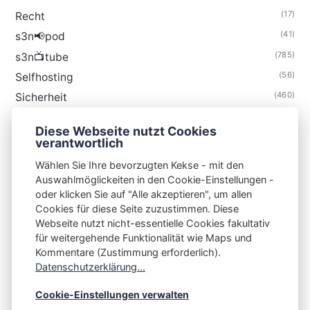
(17)
Recht
(41)
s3n📢pod
(785)
s3n📺tube
(56)
Selfhosting
(460)
Sicherheit
(35)
Technik
Diese Webseite nutzt Cookies
(48)
Thunderbird
verantwortlich
Wählen Sie Ihre bevorzugten Kekse - mit den
Auswahlmöglickeiten in den Cookie-Einstellungen -
oder klicken Sie auf "Alle akzeptieren", um allen
Cookies für diese Seite zuzustimmen. Diese
S3N🧩NET
Webseite nutzt nicht-essentielle Cookies fakultativ
für weitergehende Funktionalität wie Maps und
Integrating Open-Source Blog Network (iOSBN)
#
Kommentare (Zustimmung erforderlich).
Impressum
Kontakt
Datenschutzerklärung
Datenschutzerklärung...
Beschwerden
Planet Publii
Cookie-Einstellungen verwalten