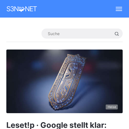
Mastodon
S3N🧩NET
Heise
Leset!p · Google stellt klar: