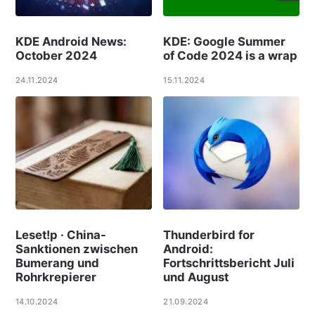
KDE Android News:
KDE: Google Summer
October 2024
of Code 2024 is a wrap
24.11.2024
15.11.2024
Leset!p · China-
Thunderbird for
Sanktionen zwischen
Android:
Bumerang und
Fortschrittsbericht Juli
Rohrkrepierer
und August
14.10.2024
21.09.2024