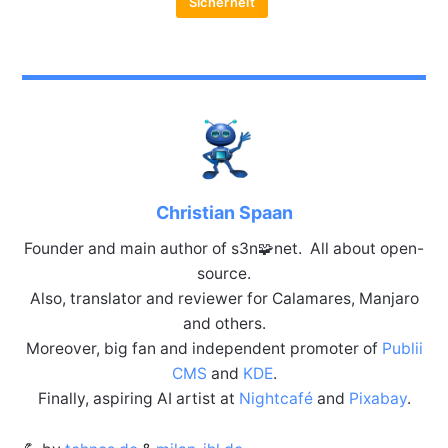
Sicherheit
Christian Spaan
Founder and main author of s3n🧩net. All about open-
source.
Also, translator and reviewer for Calamares, Manjaro
and others.
Moreover, big fan and independent promoter of
Publii
CMS
and
KDE
.
Finally, aspiring AI artist at
Nightcafé
and
Pixabay
.