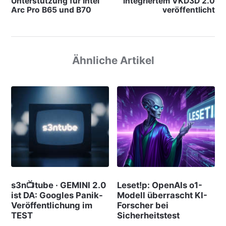
Unterstützung für Intel
integriertem VKD3D 2.0
Arc Pro B65 und B70
veröffentlicht
Ähnliche Artikel
s3n📺tube · GEMINI 2.0
Leset!p: OpenAIs o1-
ist DA: Googles Panik-
Modell überrascht KI-
Veröffentlichung im
Forscher bei
TEST
Sicherheitstest