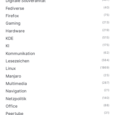
Digitale Souveränität
(40)
Fediverse
(75)
Firefox
(213)
Gaming
(219)
Hardware
(515)
KDE
(175)
KI
(62)
Kommunikation
(584)
Lesezeichen
(1869)
Linux
(25)
Manjaro
(287)
Multimedia
(21)
Navigation
(140)
Netzpolitik
(88)
Office
(31)
Peertube