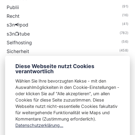
(91)
Publii
(16)
Recht
(41)
s3n📢pod
(782)
s3n📺tube
(56)
Selfhosting
(458)
Sicherheit
(34)
Technik
Diese Webseite nutzt Cookies
(48)
Thunderbird
verantwortlich
Wählen Sie Ihre bevorzugten Kekse - mit den
Auswahlmöglickeiten in den Cookie-Einstellungen -
oder klicken Sie auf "Alle akzeptieren", um allen
Cookies für diese Seite zuzustimmen. Diese
S3N🧩NET
Webseite nutzt nicht-essentielle Cookies fakultativ
für weitergehende Funktionalität wie Maps und
Integrating Open-Source Blog Network (iOSBN)
#
Kommentare (Zustimmung erforderlich).
Impressum
Kontakt
Datenschutzerklärung
Datenschutzerklärung...
Beschwerden
Planet Publii