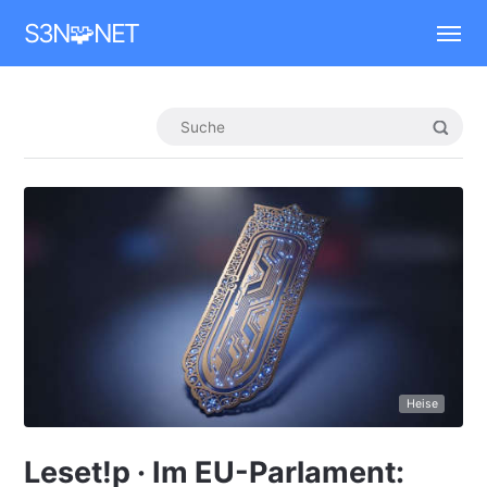
Mastodon
S3N🧩NET
Heise
Leset!p · Im EU-Parlament: