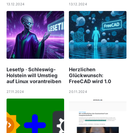
13.12.2024
13.12.2024
Leset!p · Schleswig-
Herzlichen
Holstein will Umstieg
Glückwunsch:
auf Linux vorantreiben
FreeCAD wird 1.0
27.11.2024
20.11.2024