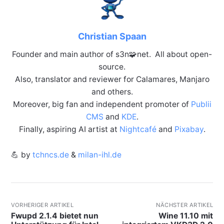
Christian Spaan
Founder and main author of s3n🧩net. All about open-
source.
Also, translator and reviewer for Calamares, Manjaro
and others.
Moreover, big fan and independent promoter of
Publii
CMS
and
KDE
.
Finally, aspiring AI artist at
Nightcafé
and
Pixabay
.
💪 by
tchncs.de
&
milan-ihl.de
VORHERIGER ARTIKEL
NÄCHSTER ARTIKEL
Fwupd 2.1.4 bietet nun
Wine 11.10 mit