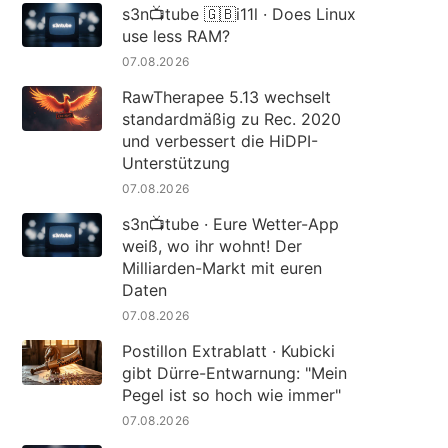
s3n📺tube 🇬🇧i11l · Does Linux
use less RAM?
07.08.2026
RawTherapee 5.13 wechselt
standardmäßig zu Rec. 2020
und verbessert die HiDPI-
Unterstützung
07.08.2026
s3n📺tube · Eure Wetter-App
weiß, wo ihr wohnt! Der
Milliarden-Markt mit euren
Daten
07.08.2026
Postillon Extrablatt · Kubicki
gibt Dürre-Entwarnung: "Mein
Pegel ist so hoch wie immer"
07.08.2026