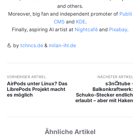
and others.
Moreover, big fan and independent promoter of
Publii
CMS
and
KDE
.
Finally, aspiring AI artist at
Nightcafé
and
Pixabay
.
💪 by
tchncs.de
&
milan-ihl.de
VORHERIGER ARTIKEL
NÄCHSTER ARTIKEL
AirPods unter Linux? Das
s3n📺tube ·
LibrePods Projekt macht
Balkonkraftwerk:
es möglich
Schuko-Stecker endlich
erlaubt – aber mit Haken
Ähnliche Artikel