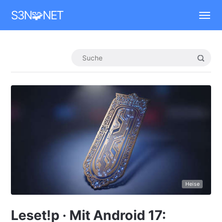
Mastodon
S3N🧩NET
Heise
Leset!p · Mit Android 17: