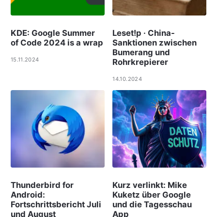
KDE: Google Summer
Leset!p · China-
of Code 2024 is a wrap
Sanktionen zwischen
Bumerang und
15.11.2024
Rohrkrepierer
14.10.2024
Thunderbird for
Kurz verlinkt: Mike
Android:
Kuketz über Google
Fortschrittsbericht Juli
und die Tagesschau
und August
App