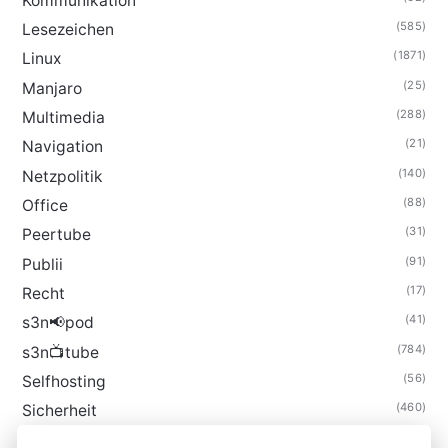
Kommunikation
(585)
Lesezeichen
(1871)
Linux
(25)
Manjaro
(288)
Multimedia
(21)
Navigation
(140)
Netzpolitik
(88)
Office
(31)
Peertube
(91)
Publii
(17)
Recht
(41)
s3n📢pod
(784)
s3n📺tube
(56)
Selfhosting
(460)
Sicherheit
(34)
Technik