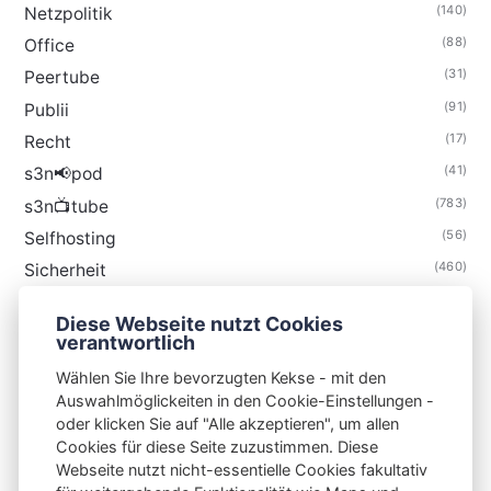
(140)
Netzpolitik
(88)
Office
(31)
Peertube
(91)
Publii
(17)
Recht
(41)
s3n📢pod
(783)
s3n📺tube
(56)
Selfhosting
(460)
Sicherheit
(34)
Technik
Diese Webseite nutzt Cookies
(48)
Thunderbird
verantwortlich
Wählen Sie Ihre bevorzugten Kekse - mit den
Auswahlmöglickeiten in den Cookie-Einstellungen -
oder klicken Sie auf "Alle akzeptieren", um allen
Cookies für diese Seite zuzustimmen. Diese
S3N🧩NET
Webseite nutzt nicht-essentielle Cookies fakultativ