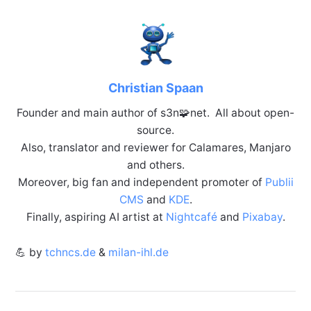
Christian Spaan
Founder and main author of s3n🧩net. All about open-
source.
Also, translator and reviewer for Calamares, Manjaro
and others.
Moreover, big fan and independent promoter of
Publii
CMS
and
KDE
.
Finally, aspiring AI artist at
Nightcafé
and
Pixabay
.
💪 by
tchncs.de
&
milan-ihl.de