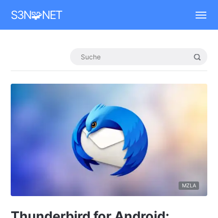
Mastodon
S3N🧩NET
MZLA
Thunderbird for Android: