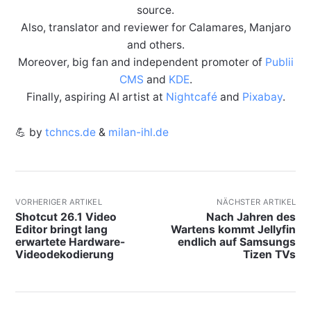
source.
Also, translator and reviewer for Calamares, Manjaro
and others.
Moreover, big fan and independent promoter of
Publii
CMS
and
KDE
.
Finally, aspiring AI artist at
Nightcafé
and
Pixabay
.
💪 by
tchncs.de
&
milan-ihl.de
VORHERIGER ARTIKEL
NÄCHSTER ARTIKEL
Shotcut 26.1 Video
Nach Jahren des
Editor bringt lang
Wartens kommt Jellyfin
erwartete Hardware-
endlich auf Samsungs
Videodekodierung
Tizen TVs