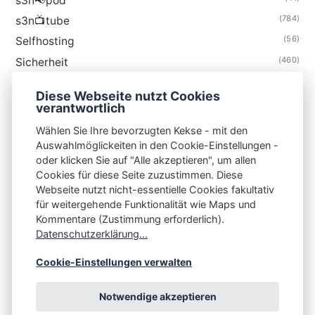
s3n📢pod
(784)
s3n📺tube
(56)
Selfhosting
(460)
Sicherheit
(34)
Technik
Diese Webseite nutzt Cookies
(48)
Thunderbird
verantwortlich
Wählen Sie Ihre bevorzugten Kekse - mit den
Auswahlmöglickeiten in den Cookie-Einstellungen -
oder klicken Sie auf "Alle akzeptieren", um allen
Cookies für diese Seite zuzustimmen. Diese
S3N🧩NET
Webseite nutzt nicht-essentielle Cookies fakultativ
für weitergehende Funktionalität wie Maps und
Integrating Open-Source Blog Network (iOSBN)
#
Kommentare (Zustimmung erforderlich).
Impressum
Kontakt
Datenschutzerklärung
Datenschutzerklärung...
Beschwerden
Planet Publii
Cookie-Einstellungen verwalten
Notwendige akzeptieren