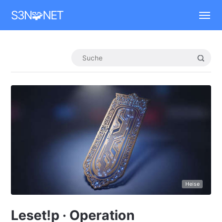
Mastodon
S3N🧩NET
Heise
Leset!p · Operation