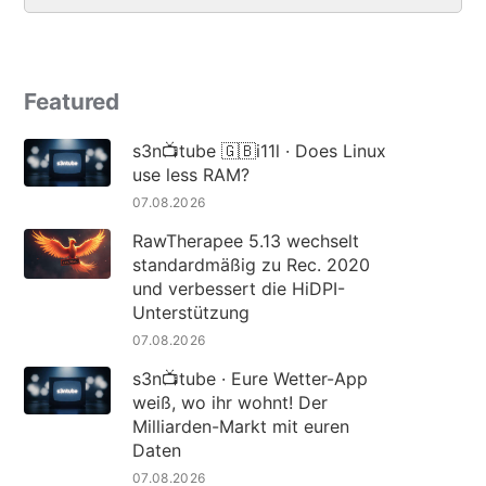
Featured
s3n📺tube 🇬🇧i11l · Does Linux
use less RAM?
07.08.2026
RawTherapee 5.13 wechselt
standardmäßig zu Rec. 2020
und verbessert die HiDPI-
Unterstützung
07.08.2026
s3n📺tube · Eure Wetter-App
weiß, wo ihr wohnt! Der
Milliarden-Markt mit euren
Daten
07.08.2026