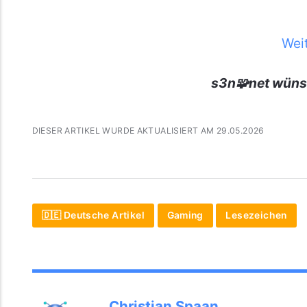
Wei
s3n🧩net wüns
DIESER ARTIKEL WURDE AKTUALISIERT AM 29.05.2026
🇩🇪 Deutsche Artikel
Gaming
Lesezeichen
Christian Spaan