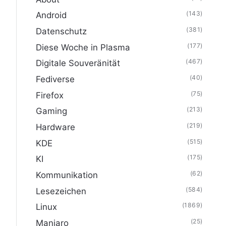
(143)
Android
(381)
Datenschutz
(177)
Diese Woche in Plasma
(467)
Digitale Souveränität
(40)
Fediverse
(75)
Firefox
(213)
Gaming
(219)
Hardware
(515)
KDE
(175)
KI
(62)
Kommunikation
(584)
Lesezeichen
(1869)
Linux
(25)
Manjaro