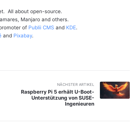
t. All about open-source.
alamares, Manjaro and others.
 promoter of
Publii CMS
and
KDE
.
é
and
Pixabay
.
NÄCHSTER ARTIKEL
Raspberry Pi 5 erhält U-Boot-
Unterstützung von SUSE-
Ingenieuren