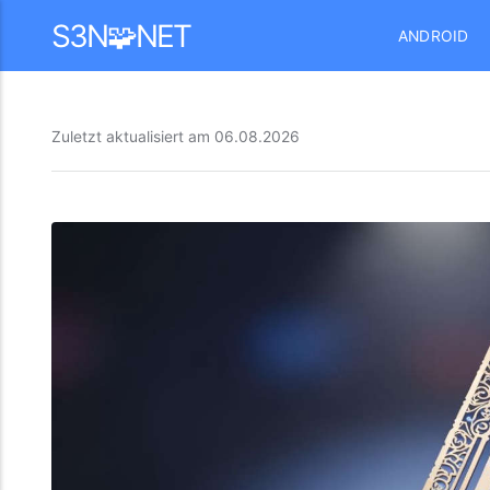
Mastodon
S3N🧩NET
ANDROID
Zuletzt aktualisiert am
06.08.2026