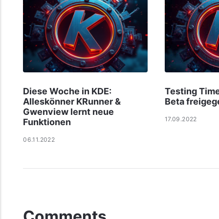
Diese Woche in KDE:
Testing Time
Alleskönner KRunner &
Beta freige
Gwenview lernt neue
17.09.2022
Funktionen
06.11.2022
Comments