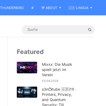
THUNDERBIRD
#
💬 ABOUT
🇺🇦 LINGUA
Featured
Mixxx: Die Musik
spielt jetzt im
Verein
05.08.2026
s3n📺tube 🇬🇧i11l ·
Printers, Privacy,
and Quantum
Security: Till