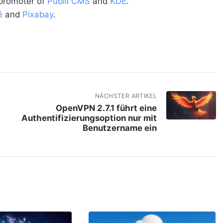
 promoter of
Publii CMS
and
KDE
.
é
and
Pixabay
.
NÄCHSTER ARTIKEL
OpenVPN 2.7.1 führt eine
Authentifizierungsoption nur mit
Benutzername ein