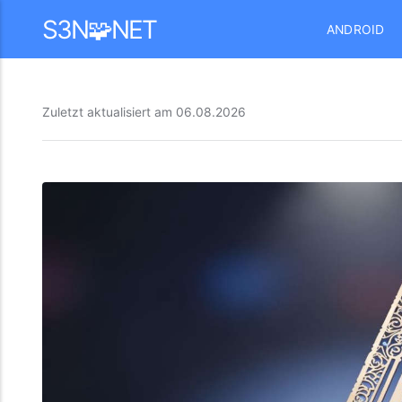
Mastodon
S3N🧩NET
ANDROID
Zuletzt aktualisiert am
06.08.2026