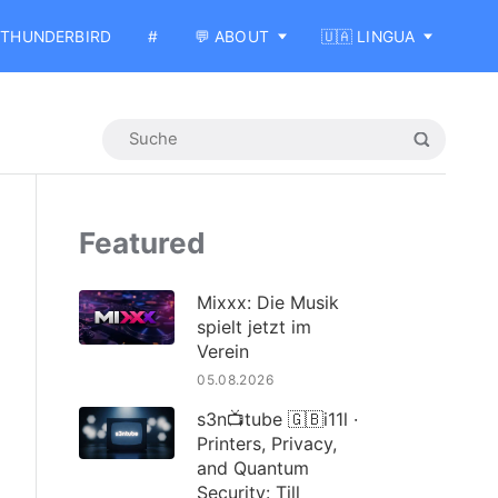
THUNDERBIRD
#
💬 ABOUT
🇺🇦 LINGUA
Featured
Mixxx: Die Musik
spielt jetzt im
Verein
05.08.2026
s3n📺tube 🇬🇧i11l ·
Printers, Privacy,
and Quantum
Security: Till