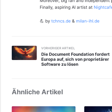
Moreover, big fan and independent
Finally, aspiring AI artist at
Nightcaf
💪 by
tchncs.de
&
milan-ihl.de
VORHERIGER ARTIKEL
Die Document Foundation fordert
Europa auf, sich von proprietärer
Software zu lösen
Ähnliche Artikel