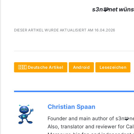
s3n🧩net wüns
DIESER ARTIKEL WURDE AKTUALISIERT AM 16.04.2026
🇩🇪 Deutsche Artikel
Android
Lesezeichen
Christian Spaan
Founder and main author of s3n🧩ne
Also, translator and reviewer for C