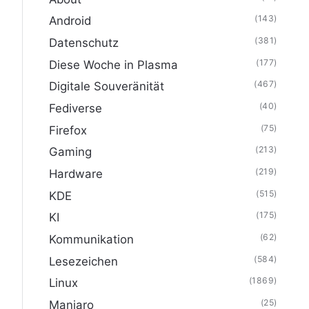
(143)
Android
(381)
Datenschutz
(177)
Diese Woche in Plasma
(467)
Digitale Souveränität
(40)
Fediverse
(75)
Firefox
(213)
Gaming
(219)
Hardware
(515)
KDE
(175)
KI
(62)
Kommunikation
(584)
Lesezeichen
(1869)
Linux
(25)
Manjaro