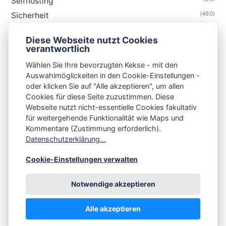
Selfhosting
(460)
Sicherheit
(34)
Technik
Diese Webseite nutzt Cookies
(48)
Thunderbird
verantwortlich
Wählen Sie Ihre bevorzugten Kekse - mit den
Auswahlmöglickeiten in den Cookie-Einstellungen -
oder klicken Sie auf "Alle akzeptieren", um allen
Cookies für diese Seite zuzustimmen. Diese
S3N🧩NET
Webseite nutzt nicht-essentielle Cookies fakultativ
für weitergehende Funktionalität wie Maps und
Integrating Open-Source Blog Network (iOSBN)
#
Kommentare (Zustimmung erforderlich).
Impressum
Kontakt
Datenschutzerklärung
Datenschutzerklärung...
Beschwerden
Planet Publii
Cookie-Einstellungen verwalten
Notwendige akzeptieren
Alle akzeptieren
💪
by
☕ ❤️
&
Publii CMS