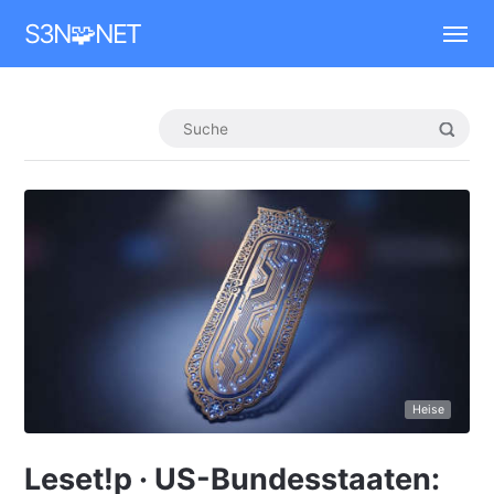
Mastodon
S3N🧩NET
Heise
Leset!p · US-Bundesstaaten: