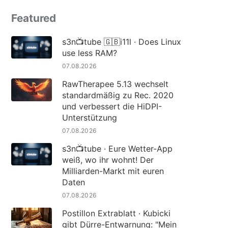
Featured
s3n📺tube 🇬🇧i11l · Does Linux
use less RAM?
07.08.2026
RawTherapee 5.13 wechselt
standardmäßig zu Rec. 2020
und verbessert die HiDPI-
Unterstützung
07.08.2026
s3n📺tube · Eure Wetter-App
weiß, wo ihr wohnt! Der
Milliarden-Markt mit euren
Daten
07.08.2026
Postillon Extrablatt · Kubicki
gibt Dürre-Entwarnung: "Mein