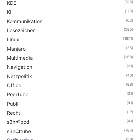
(515)
KDE
(175)
KI
(62)
Kommunikation
(585)
Lesezeichen
(1871)
Linux
(25)
Manjaro
(288)
Multimedia
(21)
Navigation
(140)
Netzpolitik
(88)
Office
(31)
Peertube
(91)
Publii
(17)
Recht
(41)
s3n📢pod
(784)
s3n📺tube
(56)