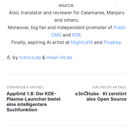
source.
Also, translator and reviewer for Calamares, Manjaro
and others.
Moreover, big fan and independent promoter of
Publii
CMS
and
KDE
.
Finally, aspiring AI artist at
Nightcafé
and
Pixabay
.
💪 by
tchncs.de
&
milan-ihl.de
VORHERIGER ARTIKEL
NÄCHSTER ARTIKEL
AppGrid 1.8: Der KDE-
s3n📺tube · KI zerstört
Plasma-Launcher bietet
also Open Source
eine intelligentere
Suchfunktion