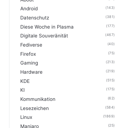
(143)
Android
(381)
Datenschutz
(177)
Diese Woche in Plasma
(467)
Digitale Souveränität
(40)
Fediverse
(75)
Firefox
(213)
Gaming
(219)
Hardware
(515)
KDE
(175)
KI
(62)
Kommunikation
(584)
Lesezeichen
(1869)
Linux
(25)
Manjaro