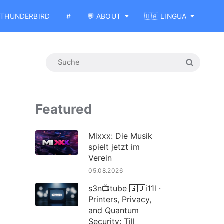
THUNDERBIRD
#
💬 ABOUT
🇺🇦 LINGUA
Featured
Mixxx: Die Musik
spielt jetzt im
Verein
05.08.2026
s3n📺tube 🇬🇧i11l ·
Printers, Privacy,
and Quantum
Security: Till