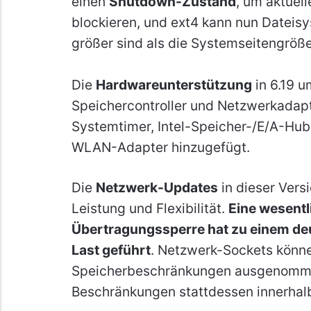
einen
Shutdown-Zustand
, um aktuel
blockieren, und ext4 kann nun Dateisy
größer sind als die Systemseitengröße
Die
Hardwareunterstützung
in 6.19 
Speichercontroller und Netzwerkadapte
Systemtimer, Intel-Speicher-/E/A-Hub
WLAN-Adapter hinzugefügt.
Die
Netzwerk-Updates
in dieser Vers
Leistung und Flexibilität.
Eine wesentl
Übertragungssperre hat zu einem deu
Last geführt
. Netzwerk-Sockets könn
Speicherbeschränkungen ausgenomme
Beschränkungen stattdessen innerhal