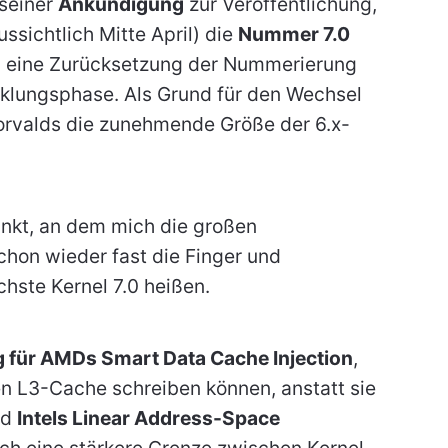
 seiner
Ankündigung
zur Veröffentlichung,
ssichtlich Mitte April) die
Nummer 7.0
ich eine Zurücksetzung der Nummerierung
cklungsphase. Als Grund für den Wechsel
orvalds die zunehmende Größe der 6.x-
nkt, an dem mich die großen
chon wieder fast die Finger und
chste Kernel 7.0 heißen.
 für AMDs Smart Data Cache Injection
,
en L3-Cache schreiben können, anstatt sie
rd
Intels Linear Address-Space
ch eine stärkere Grenze zwischen Kernel-