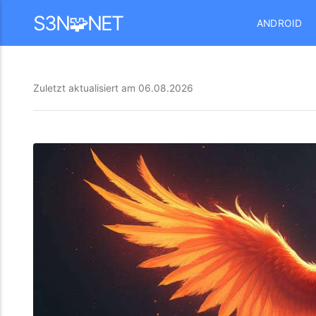
Mastodon
S3N🧩NET
ANDROID
Zuletzt aktualisiert am
06.08.2026