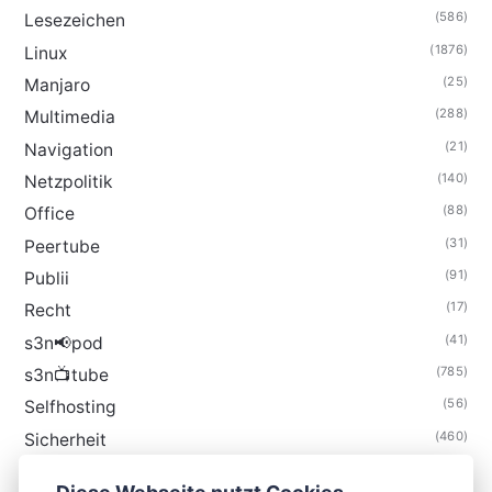
(586)
Lesezeichen
(1876)
Linux
(25)
Manjaro
(288)
Multimedia
(21)
Navigation
(140)
Netzpolitik
(88)
Office
(31)
Peertube
(91)
Publii
(17)
Recht
(41)
s3n📢pod
(785)
s3n📺tube
(56)
Selfhosting
(460)
Sicherheit
(35)
Technik