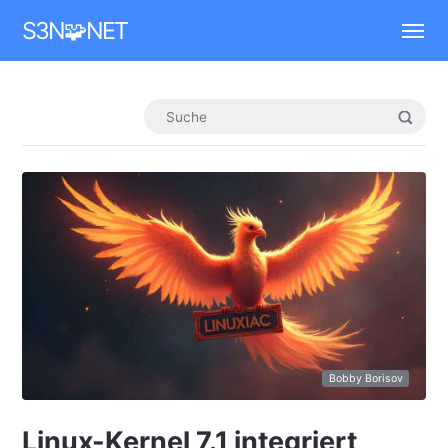
Mastodon
S3N🧩NET
Bobby Borisov
Linux-Kernel 7.1 integriert