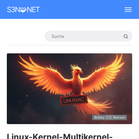
Mastodon
S3N🧩NET
Bobby 🇬🇧 Borisov
Linux-Kernel-Multikernel-