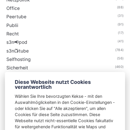
(88)
Office
(31)
Peertube
(91)
Publii
(17)
Recht
(41)
s3n📢pod
(784)
s3n📺tube
(56)
Selfhosting
(460)
Sicherheit
(34)
Technik
Diese Webseite nutzt Cookies
(48)
Thunderbird
verantwortlich
Wählen Sie Ihre bevorzugten Kekse - mit den
Auswahlmöglickeiten in den Cookie-Einstellungen -
oder klicken Sie auf "Alle akzeptieren", um allen
Cookies für diese Seite zuzustimmen. Diese
S3N🧩NET
Webseite nutzt nicht-essentielle Cookies fakultativ
für weitergehende Funktionalität wie Maps und