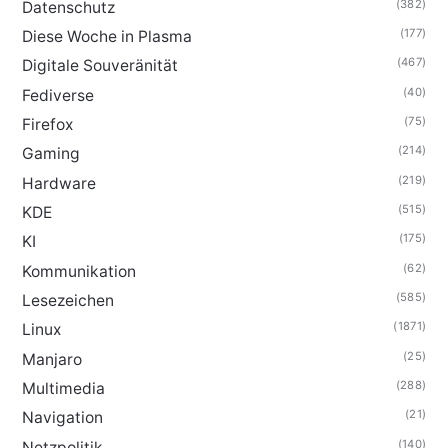
(382)
Datenschutz
(177)
Diese Woche in Plasma
(467)
Digitale Souveränität
(40)
Fediverse
(75)
Firefox
(214)
Gaming
(219)
Hardware
(515)
KDE
(175)
KI
(62)
Kommunikation
(585)
Lesezeichen
(1871)
Linux
(25)
Manjaro
(288)
Multimedia
(21)
Navigation
(140)
Netzpolitik