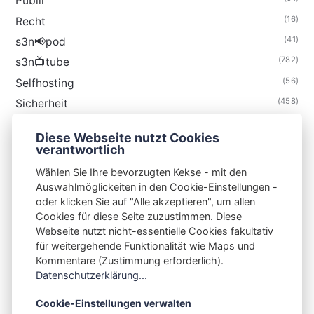
Publii
(16)
Recht
(41)
s3n📢pod
(782)
s3n📺tube
(56)
Selfhosting
(458)
Sicherheit
(34)
Technik
Diese Webseite nutzt Cookies
(48)
Thunderbird
verantwortlich
Wählen Sie Ihre bevorzugten Kekse - mit den
Auswahlmöglickeiten in den Cookie-Einstellungen -
oder klicken Sie auf "Alle akzeptieren", um allen
Cookies für diese Seite zuzustimmen. Diese
S3N🧩NET
Webseite nutzt nicht-essentielle Cookies fakultativ
für weitergehende Funktionalität wie Maps und
Integrating Open-Source Blog Network (iOSBN)
#
Kommentare (Zustimmung erforderlich).
Impressum
Kontakt
Datenschutzerklärung
Datenschutzerklärung...
Beschwerden
Planet Publii
Cookie-Einstellungen verwalten