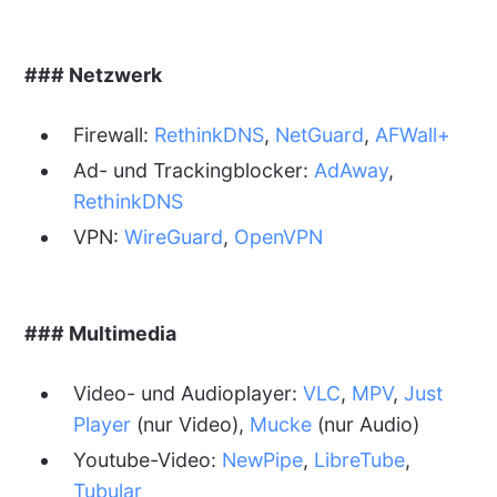
### Netzwerk
Firewall:
RethinkDNS
,
NetGuard
,
AFWall+
Ad- und Trackingblocker:
AdAway
,
RethinkDNS
VPN:
WireGuard
,
OpenVPN
### Multimedia
Video- und Audioplayer:
VLC
,
MPV
,
Just
Player
(nur Video),
Mucke
(nur Audio)
Youtube-Video:
NewPipe
,
LibreTube
,
Tubular