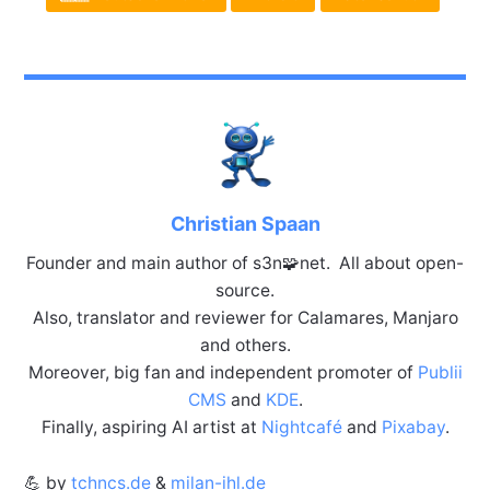
Christian Spaan
Founder and main author of s3n🧩net. All about open-
source.
Also, translator and reviewer for Calamares, Manjaro
and others.
Moreover, big fan and independent promoter of
Publii
CMS
and
KDE
.
Finally, aspiring AI artist at
Nightcafé
and
Pixabay
.
💪 by
tchncs.de
&
milan-ihl.de