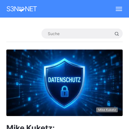
Mastodon
S3N🧩NET
Mike Kuketz
Mike Kuketz: