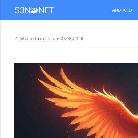
Mastodon
S3N🧩NET
ANDROID
Zuletzt aktualisiert am
07.08.2026