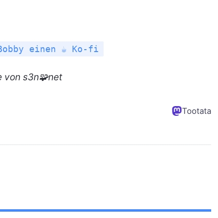
Bobby einen ☕ Ko-fi
e
von s3n🧩net
Tootata