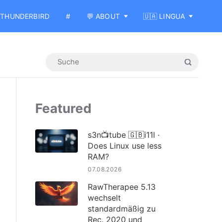
THUNDERBIRD
#
💬 ABOUT
🇺🇦 LINGUA
Featured
s3n📺tube 🇬🇧i11l ·
Does Linux use less
RAM?
07.08.2026
RawTherapee 5.13
wechselt
standardmäßig zu
Rec. 2020 und