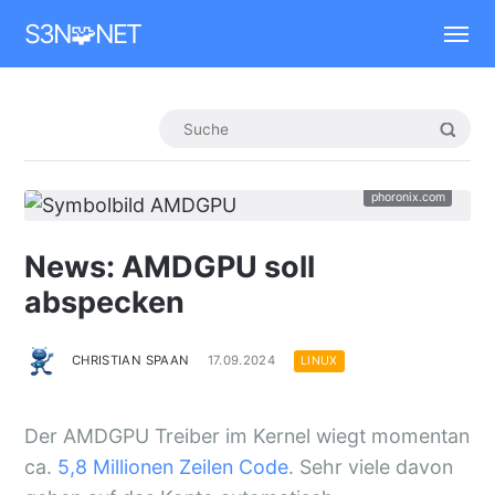
Mastodon
S3N🧩NET
phoronix.com
News: AMDGPU soll
abspecken
CHRISTIAN SPAAN
17.09.2024
LINUX
Der AMDGPU Treiber im Kernel wiegt momentan
ca.
5,8 Millionen Zeilen Code
. Sehr viele davon