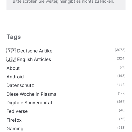
Bitte scrollen Sie weiter, hier gibt es nichts zu klicken.
Tags
(3073)
🇩🇪 Deutsche Artikel
(324)
🇬🇧 English Articles
(71)
About
(143)
Android
(381)
Datenschutz
(177)
Diese Woche in Plasma
(467)
Digitale Souveränität
(40)
Fediverse
(75)
Firefox
(213)
Gaming