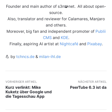
Founder and main author of s3n🧩net. All about open-
source.
Also, translator and reviewer for Calamares, Manjaro
and others.
Moreover, big fan and independent promoter of
Publii
CMS
and
KDE
.
Finally, aspiring AI artist at
Nightcafé
and
Pixabay
.
💪 by
tchncs.de
&
milan-ihl.de
VORHERIGER ARTIKEL
NÄCHSTER ARTIKEL
Kurz verlinkt: Mike
PeerTube 6.3 ist da
Kuketz über Google und
die Tagesschau App