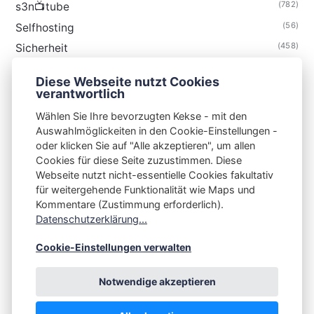
(782)
s3n📺tube
(56)
Selfhosting
(458)
Sicherheit
(34)
Technik
Diese Webseite nutzt Cookies
(48)
Thunderbird
verantwortlich
Wählen Sie Ihre bevorzugten Kekse - mit den
Auswahlmöglickeiten in den Cookie-Einstellungen -
oder klicken Sie auf "Alle akzeptieren", um allen
Cookies für diese Seite zuzustimmen. Diese
S3N🧩NET
Webseite nutzt nicht-essentielle Cookies fakultativ
für weitergehende Funktionalität wie Maps und
Integrating Open-Source Blog Network (iOSBN)
#
Kommentare (Zustimmung erforderlich).
Datenschutzerklärung...
Impressum
Kontakt
Datenschutzerklärung
Beschwerden
Planet Publii
Cookie-Einstellungen verwalten
Notwendige akzeptieren