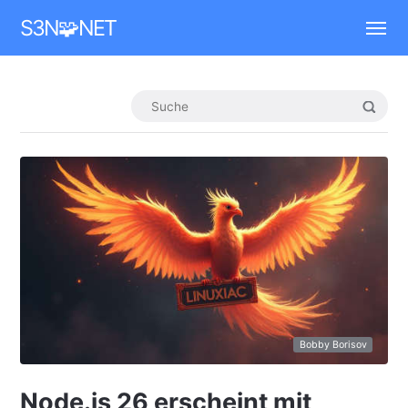
Mastodon
S3N🧩NET
Bobby Borisov
Node.js 26 erscheint mit