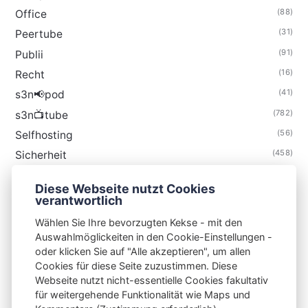
(88)
Office
(31)
Peertube
(91)
Publii
(16)
Recht
(41)
s3n📢pod
(782)
s3n📺tube
(56)
Selfhosting
(458)
Sicherheit
(34)
Technik
Diese Webseite nutzt Cookies
(48)
Thunderbird
verantwortlich
Wählen Sie Ihre bevorzugten Kekse - mit den
Auswahlmöglickeiten in den Cookie-Einstellungen -
oder klicken Sie auf "Alle akzeptieren", um allen
Cookies für diese Seite zuzustimmen. Diese
S3N🧩NET
Webseite nutzt nicht-essentielle Cookies fakultativ
für weitergehende Funktionalität wie Maps und
Integrating Open-Source Blog Network (iOSBN)
#