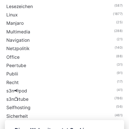
(587)
Lesezeichen
(1877)
Linux
(25)
Manjaro
(288)
Multimedia
(21)
Navigation
(140)
Netzpolitik
(88)
Office
(31)
Peertube
(91)
Publii
(17)
Recht
(41)
s3n📢pod
(786)
s3n📺tube
(56)
Selfhosting
(461)
Sicherheit
(35)
Technik