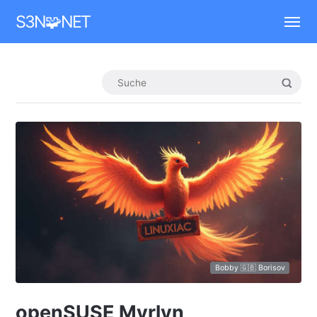
Mastodon
S3N🧩NET
Bobby 🇬🇧 Borisov
openSUSE Myrlyn