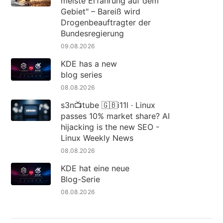
meiste Erfahrung auf dem
Gebiet" – Bareiß wird
Drogenbeauftragter der
Bundesregierung
09.08.2026
KDE has a new
blog series
08.08.2026
s3n📺tube 🇬🇧i11l · Linux
passes 10% market share? AI
hijacking is the new SEO -
Linux Weekly News
08.08.2026
KDE hat eine neue
Blog-Serie
08.08.2026