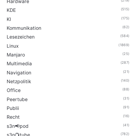
(219)
Hardware
(515)
KDE
(175)
KI
(62)
Kommunikation
(584)
Lesezeichen
(1869)
Linux
(25)
Manjaro
(287)
Multimedia
(21)
Navigation
(140)
Netzpolitik
(88)
Office
(31)
Peertube
(91)
Publii
(16)
Recht
(41)
s3n📢pod
(782)
s3n📺tube