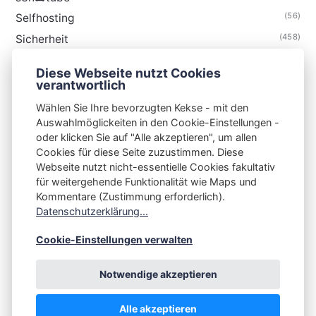
(56)
Selfhosting
(458)
Sicherheit
(34)
Technik
Diese Webseite nutzt Cookies
(48)
Thunderbird
verantwortlich
Wählen Sie Ihre bevorzugten Kekse - mit den
Auswahlmöglickeiten in den Cookie-Einstellungen -
oder klicken Sie auf "Alle akzeptieren", um allen
Cookies für diese Seite zuzustimmen. Diese
S3N🧩NET
Webseite nutzt nicht-essentielle Cookies fakultativ
für weitergehende Funktionalität wie Maps und
Integrating Open-Source Blog Network (iOSBN)
#
Kommentare (Zustimmung erforderlich).
Impressum
Kontakt
Datenschutzerklärung
Datenschutzerklärung...
Beschwerden
Planet Publii
Cookie-Einstellungen verwalten
Notwendige akzeptieren
Alle akzeptieren