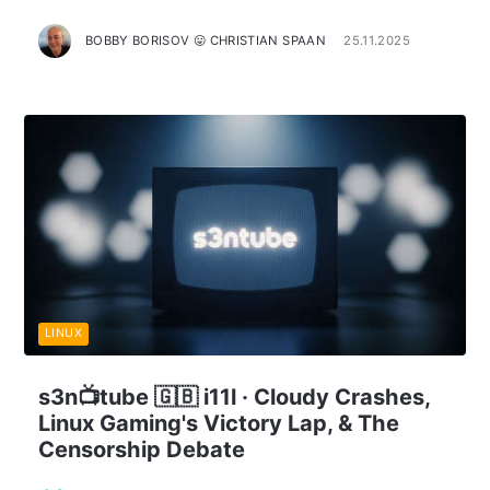
BOBBY BORISOV 😛 CHRISTIAN SPAAN
25.11.2025
LINUX
s3n📺tube 🇬🇧 i11l · Cloudy Crashes,
Linux Gaming's Victory Lap, & The
Censorship Debate