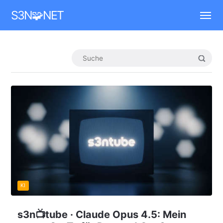
Mastodon
S3N🧩NET
KI
s3n📺tube · Claude Opus 4.5: Mein