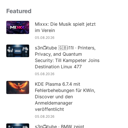
Featured
Mixxx: Die Musik spielt jetzt
im Verein
05.08.2026
s3n📺tube 🇬🇧i11l · Printers,
Privacy, and Quantum
Security: Till Kamppeter Joins
Destination Linux 477
05.08.2026
KDE Plasma 6.7.4 mit
Fehlerbehebungen für KWin,
Discover und den
Anmeldemanager
veröffentlicht
05.08.2026
s3n📺tube · BMW zeigt