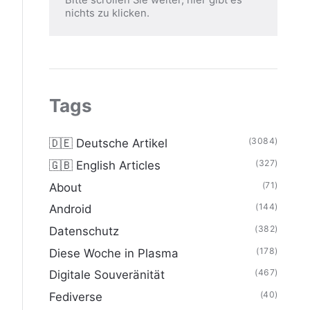
nichts zu klicken.
Tags
(3084)
🇩🇪 Deutsche Artikel
(327)
🇬🇧 English Articles
(71)
About
(144)
Android
(382)
Datenschutz
(178)
Diese Woche in Plasma
(467)
Digitale Souveränität
(40)
Fediverse