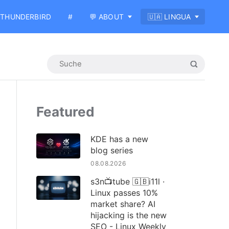
THUNDERBIRD
#
💬 ABOUT
🇺🇦 LINGUA
Featured
KDE has a new
blog series
08.08.2026
s3n📺tube 🇬🇧i11l ·
Linux passes 10%
market share? AI
hijacking is the new
SEO - Linux Weekly