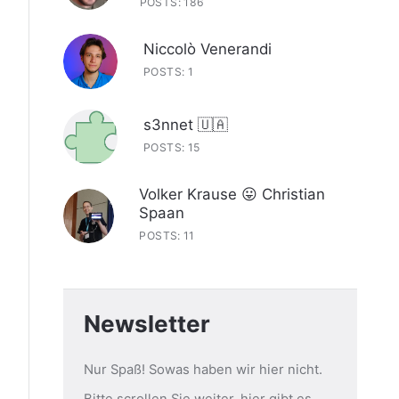
POSTS: 186
Niccolò Venerandi
POSTS: 1
s3nnet 🇺🇦
POSTS: 15
Volker Krause 😛 Christian
Spaan
POSTS: 11
Newsletter
Nur Spaß! Sowas haben wir hier nicht.
Bitte scrollen Sie weiter, hier gibt es