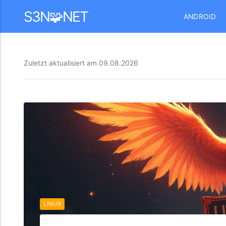
Mastodon
S3N🧩NET
ANDROID
Zuletzt aktualisiert am
09.08.2026
LINUX