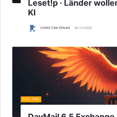
Leset!p · Länder woll
KI
CHRISTIAN SPAAN
26.10.2025
TOOL TIME
DavMail 6.5 Exchange