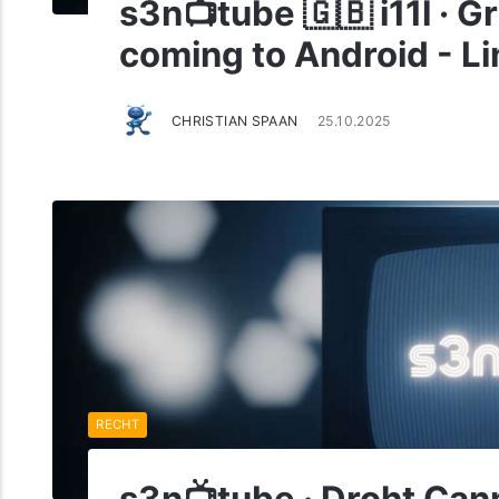
s3n📺tube 🇬🇧 i11l · G
coming to Android - L
CHRISTIAN SPAAN
25.10.2025
RECHT