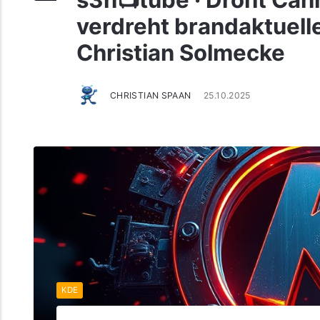
s3n📺tube · Droht Ca
verdreht brandaktuelle
Christian Solmecke
CHRISTIAN SPAAN
25.10.2025
KDE