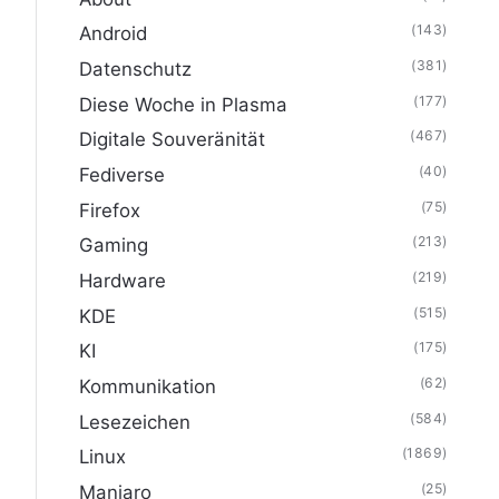
(143)
Android
(381)
Datenschutz
(177)
Diese Woche in Plasma
(467)
Digitale Souveränität
(40)
Fediverse
(75)
Firefox
(213)
Gaming
(219)
Hardware
(515)
KDE
(175)
KI
(62)
Kommunikation
(584)
Lesezeichen
(1869)
Linux
(25)
Manjaro