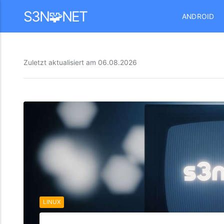
Mastodon
S3N🧩NET
ANDROID
Zuletzt aktualisiert am
06.08.2026
LINUX