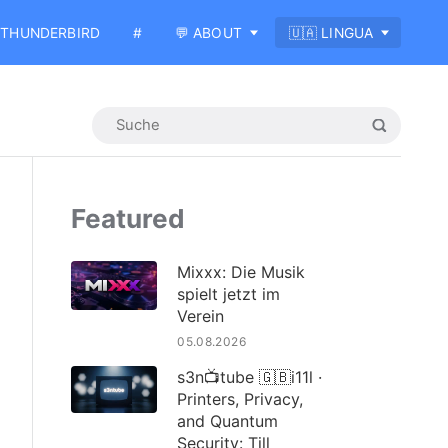
THUNDERBIRD
#
💬 ABOUT
🇺🇦 LINGUA
Featured
Mixxx: Die Musik
spielt jetzt im
Verein
05.08.2026
s3n📺tube 🇬🇧i11l ·
Printers, Privacy,
and Quantum
Security: Till