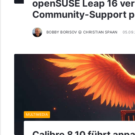
openSUSE Leap 16 ver
Community-Support p
BOBBY BORISOV 😛 CHRISTIAN SPAAN
05.09
MULTIMEDIA
Calibre 8.10 führt anp