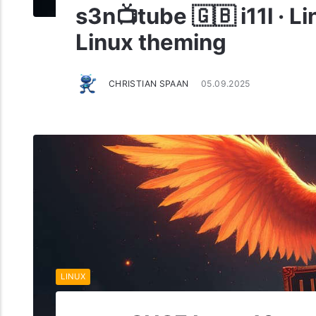
s3n📺tube 🇬🇧 i11l · Li
Linux theming
CHRISTIAN SPAAN
05.09.2025
LINUX