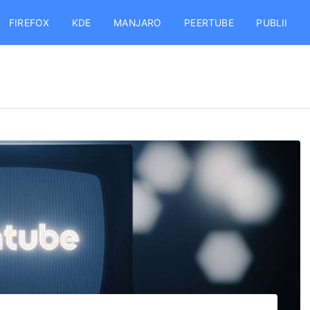
FIREFOX
KDE
MANJARO
PEERTUBE
PUBLII