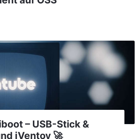
uent auf OSS
iboot – USB-Stick &
nd iVentoy 🚀