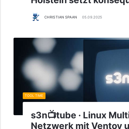
Holstein setzt konseq
CHRISTIAN SPAAN
05.09.2025
TOOL TIME
s3n📺tube · Linux Mult
Netzwerk mit Ventoy u