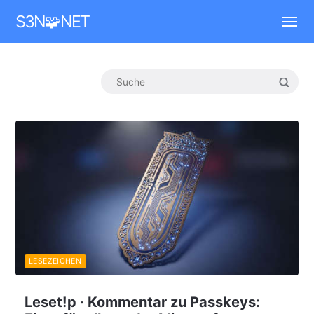
Mastodon
S3N🧩NET
LESEZEICHEN
Leset!p · Kommentar zu Passkeys: