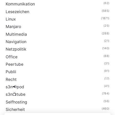
(62)
Kommunikation
(585)
Lesezeichen
(1871)
Linux
(25)
Manjaro
(288)
Multimedia
(21)
Navigation
(140)
Netzpolitik
(88)
Office
(31)
Peertube
(91)
Publii
(17)
Recht
(41)
s3n📢pod
(784)
s3n📺tube
(56)
Selfhosting
(460)
Sicherheit