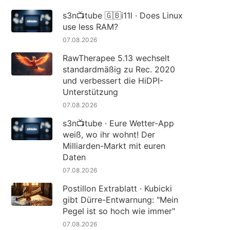
s3n📺tube 🇬🇧i11l · Does Linux
use less RAM?
07.08.2026
RawTherapee 5.13 wechselt
standardmäßig zu Rec. 2020
und verbessert die HiDPI-
Unterstützung
07.08.2026
s3n📺tube · Eure Wetter-App
weiß, wo ihr wohnt! Der
Milliarden-Markt mit euren
Daten
07.08.2026
Postillon Extrablatt · Kubicki
gibt Dürre-Entwarnung: "Mein
Pegel ist so hoch wie immer"
07.08.2026