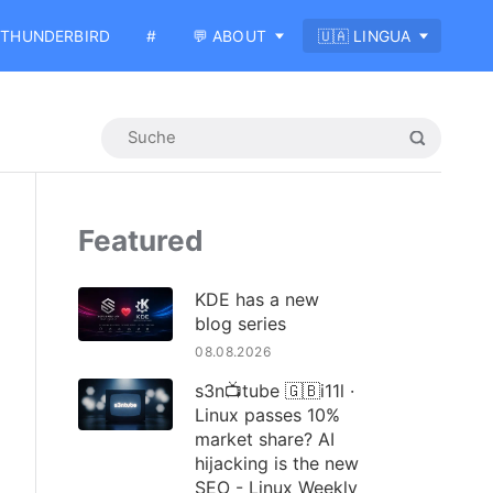
THUNDERBIRD
#
💬 ABOUT
🇺🇦 LINGUA
Featured
KDE has a new
blog series
08.08.2026
s3n📺tube 🇬🇧i11l ·
Linux passes 10%
market share? AI
hijacking is the new
SEO - Linux Weekly