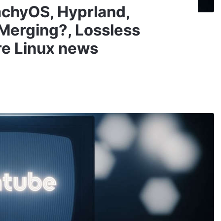
CachyOS, Hyprland,
Merging?, Lossless
re Linux news