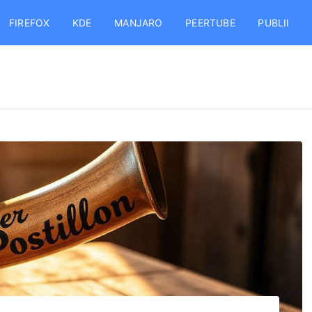
FIREFOX
KDE
MANJARO
PEERTUBE
PUBLII