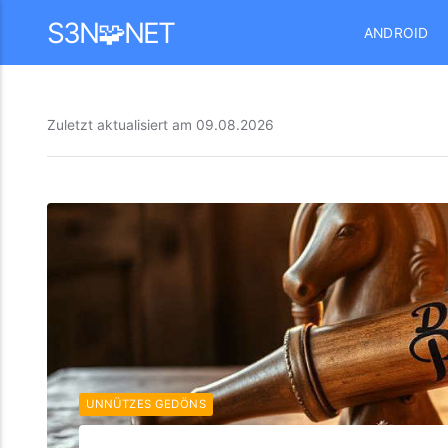
Mastodon
S3N🧩NET
ANDROID
Zuletzt aktualisiert am
09.08.2026
UNNÜTZES GEDÖNS