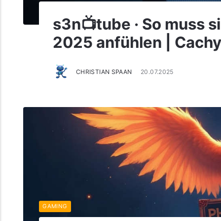
s3n📺tube · So muss s
2025 anfühlen | Cach
CHRISTIAN SPAAN
20.07.2025
GAMING