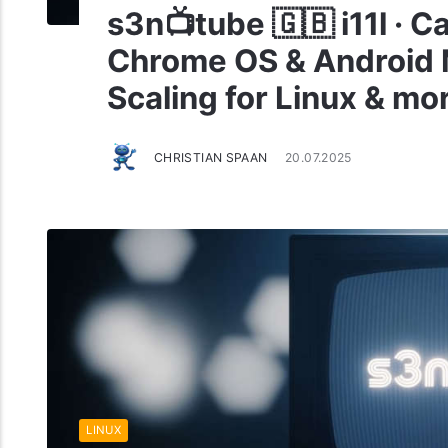
s3n📺tube 🇬🇧 i11l · 
Chrome OS & Android 
Scaling for Linux & mo
CHRISTIAN SPAAN
20.07.2025
LINUX