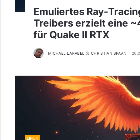
Emuliertes Ray-Traci
Treibers erzielt eine
für Quake II RTX
MICHAEL LARABEL 😛 CHRISTIAN SPAAN
20.
LINUX