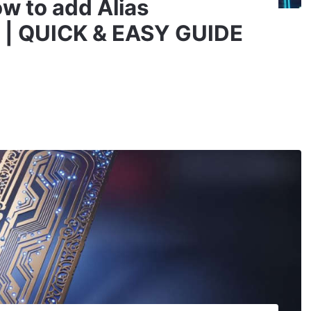
ow to add Alias
l | QUICK & EASY GUIDE