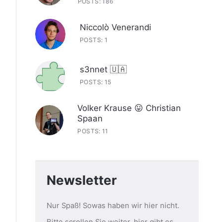
POSTS: 186
Niccolò Venerandi
POSTS: 1
s3nnet 🇺🇦
POSTS: 15
Volker Krause 😛 Christian
Spaan
POSTS: 11
Newsletter
Nur Spaß! Sowas haben wir hier nicht.
Bitte scrollen Sie weiter, hier gibt es