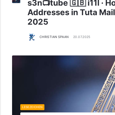
s3n📺tube 🇬🇧 i11l · H
Addresses in Tuta Mai
2025
CHRISTIAN SPAAN
20.07.2025
LESEZEICHEN