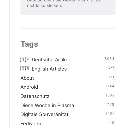
nichts zu klicken.
Tags
(3084)
🇩🇪 Deutsche Artikel
(327)
🇬🇧 English Articles
(71)
About
(144)
Android
(382)
Datenschutz
(178)
Diese Woche in Plasma
(467)
Digitale Souveränität
(40)
Fediverse