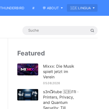
THUNDERBIRD
#
💬 ABOUT
🇺🇦 LINGUA
Featured
Mixxx: Die Musik
spielt jetzt im
Verein
05.08.2026
s3n📺tube 🇬🇧i11l ·
Printers, Privacy,
and Quantum
Security: Till