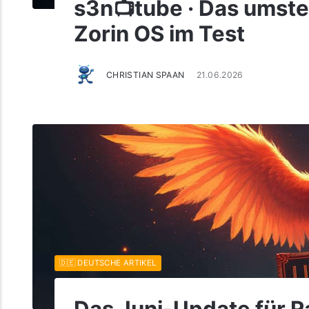
s3n📺tube · Das umste
Zorin OS im Test
CHRISTIAN SPAAN
21.06.2026
🇩🇪 DEUTSCHE ARTIKEL