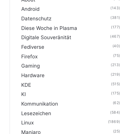
(143)
Android
(381)
Datenschutz
(177)
Diese Woche in Plasma
(467)
Digitale Souveränität
(40)
Fediverse
(75)
Firefox
(213)
Gaming
(219)
Hardware
(515)
KDE
(175)
KI
(62)
Kommunikation
(584)
Lesezeichen
(1869)
Linux
(25)
Manjaro