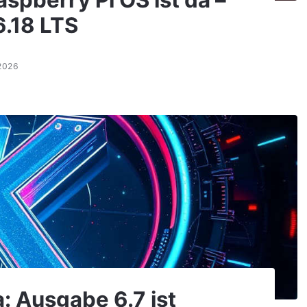
spberry Pi OS ist da –
6.18 LTS
2026
: Ausgabe 6.7 ist