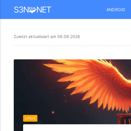
Mastodon
S3N🧩NET
ANDROID
Zuletzt aktualisiert am
06.08.2026
LINUX