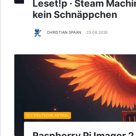
Leset!p · Steam Machin
kein Schnäppchen
CHRISTIAN SPAAN
23.06.2026
🇩🇪 DEUTSCHE ARTIKEL
Raspberry Pi Imager 2.