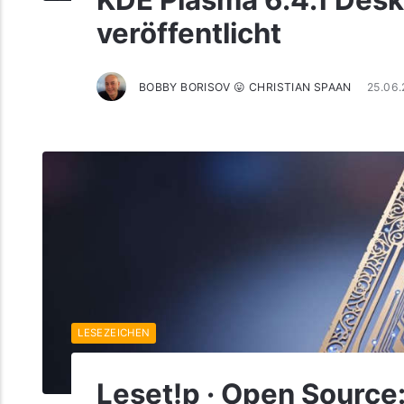
KDE Plasma 6.4.1 De
veröffentlicht
BOBBY BORISOV 😛 CHRISTIAN SPAAN
25.06
LESEZEICHEN
Leset!p · Open Source: