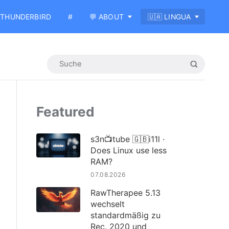
THUNDERBIRD
#
💬 ABOUT
🇺🇦 LINGUA
Featured
s3n📺tube 🇬🇧i11l ·
Does Linux use less
RAM?
07.08.2026
RawTherapee 5.13
wechselt
standardmäßig zu
Rec. 2020 und