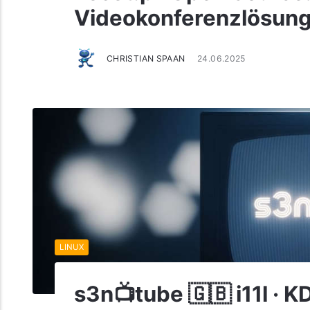
Videokonferenzlösung
CHRISTIAN SPAAN
24.06.2025
LINUX
s3n📺tube 🇬🇧 i11l · 