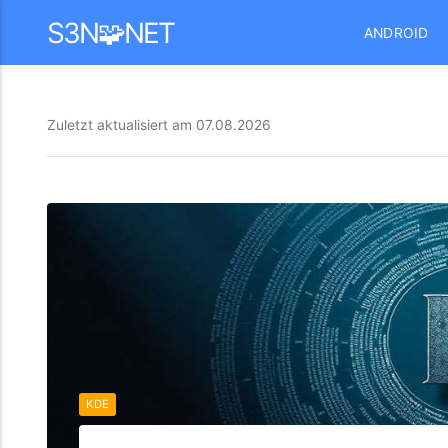
Mastodon
S3N🧩NET
ANDROID
Zuletzt aktualisiert am
07.08.2026
KDE