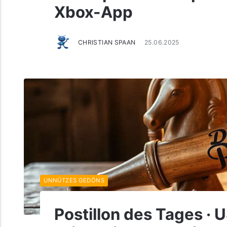
Xbox-App
CHRISTIAN SPAAN
25.06.2025
UNNÜTZES GEDÖNS
Postillon des Tages · 