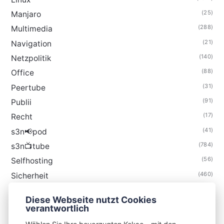
(25)
Manjaro
(288)
Multimedia
(21)
Navigation
(140)
Netzpolitik
(88)
Office
(31)
Peertube
(91)
Publii
(17)
Recht
(41)
s3n📢pod
(784)
s3n📺tube
(56)
Selfhosting
(460)
Sicherheit
(34)
Technik
Diese Webseite nutzt Cookies
(48)
Thunderbird
verantwortlich