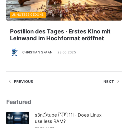
UNNÜTZES GEDÖNS
Postillon des Tages · Erstes Kino mit
Leinwand im Hochformat eröffnet
CHRISTIAN SPAAN
23.05.2025
PREVIOUS
NEXT
Featured
s3n📺tube 🇬🇧i11l · Does Linux
use less RAM?