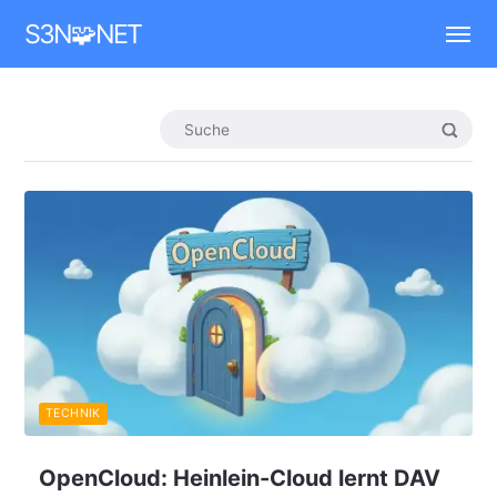
Mastodon
S3N🧩NET
TECHNIK
OpenCloud: Heinlein-Cloud lernt DAV