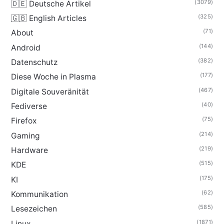
(3079)
🇩🇪 Deutsche Artikel
(325)
🇬🇧 English Articles
(71)
About
(144)
Android
(382)
Datenschutz
(177)
Diese Woche in Plasma
(467)
Digitale Souveränität
(40)
Fediverse
(75)
Firefox
(214)
Gaming
(219)
Hardware
(515)
KDE
(175)
KI
(62)
Kommunikation
(585)
Lesezeichen
(1871)
Linux