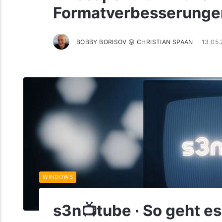
Formatverbesserunge
BOBBY BORISOV 😛 CHRISTIAN SPAAN
13.05.
WINDOWS
s3n📺tube · So geht es