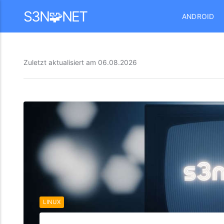
Mastodon
S3N🧩NET
ANDROID
Zuletzt aktualisiert am
06.08.2026
LINUX