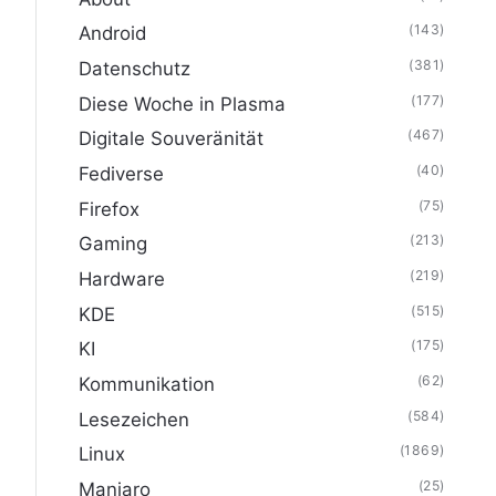
(143)
Android
(381)
Datenschutz
(177)
Diese Woche in Plasma
(467)
Digitale Souveränität
(40)
Fediverse
(75)
Firefox
(213)
Gaming
(219)
Hardware
(515)
KDE
(175)
KI
(62)
Kommunikation
(584)
Lesezeichen
(1869)
Linux
(25)
Manjaro