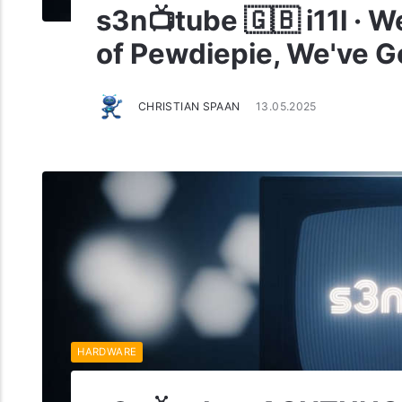
s3n📺tube 🇬🇧 i11l · 
of Pewdiepie, We've Go
CHRISTIAN SPAAN
13.05.2025
HARDWARE