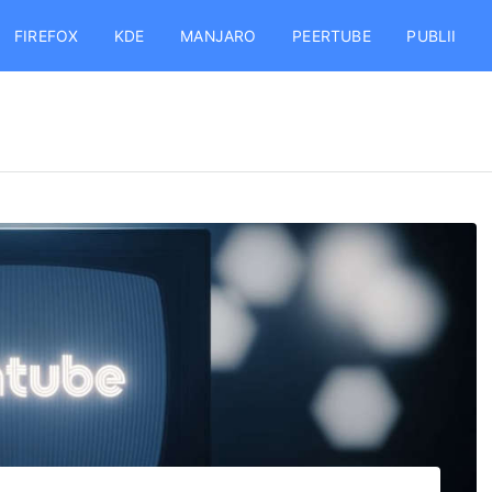
FIREFOX
KDE
MANJARO
PEERTUBE
PUBLII