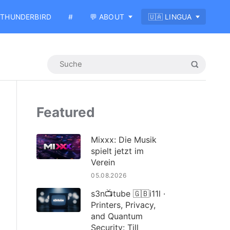
THUNDERBIRD
#
💬 ABOUT
🇺🇦 LINGUA
Featured
Mixxx: Die Musik
spielt jetzt im
Verein
05.08.2026
s3n📺tube 🇬🇧i11l ·
Printers, Privacy,
and Quantum
Security: Till