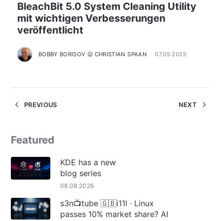
BleachBit 5.0 System Cleaning Utility
mit wichtigen Verbesserungen
veröffentlicht
BOBBY BORISOV 😛 CHRISTIAN SPAAN
07.05.2025
PREVIOUS
NEXT
Featured
KDE has a new
blog series
08.08.2026
s3n📺tube 🇬🇧i11l · Linux
passes 10% market share? AI