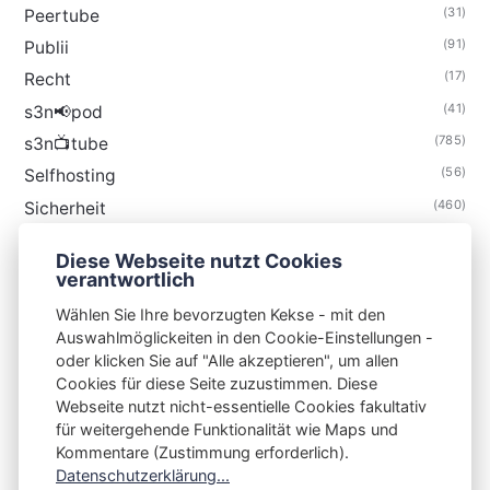
(31)
Peertube
(91)
Publii
(17)
Recht
(41)
s3n📢pod
(785)
s3n📺tube
(56)
Selfhosting
(460)
Sicherheit
(35)
Technik
Diese Webseite nutzt Cookies
(48)
Thunderbird
verantwortlich
Wählen Sie Ihre bevorzugten Kekse - mit den
Auswahlmöglickeiten in den Cookie-Einstellungen -
oder klicken Sie auf "Alle akzeptieren", um allen
Cookies für diese Seite zuzustimmen. Diese
S3N🧩NET
Webseite nutzt nicht-essentielle Cookies fakultativ
für weitergehende Funktionalität wie Maps und
Integrating Open-Source Blog Network (iOSBN)
#
Kommentare (Zustimmung erforderlich).
Impressum
Kontakt
Datenschutzerklärung
Datenschutzerklärung...