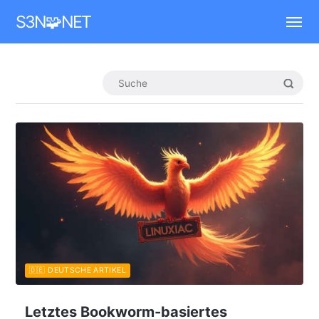
Mastodon
S3N🧩NET
🇩🇪 DEUTSCHE ARTIKEL
Letztes Bookworm-basiertes