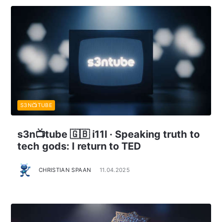
S3N📺TUBE
s3n📺tube 🇬🇧 i11l · Speaking truth to
tech gods: I return to TED
CHRISTIAN SPAAN
11.04.2025