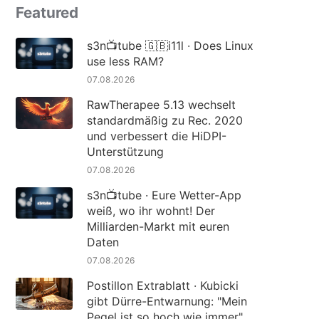
Featured
s3n📺tube 🇬🇧i11l · Does Linux
use less RAM?
07.08.2026
RawTherapee 5.13 wechselt
standardmäßig zu Rec. 2020
und verbessert die HiDPI-
Unterstützung
07.08.2026
s3n📺tube · Eure Wetter-App
weiß, wo ihr wohnt! Der
Milliarden-Markt mit euren
Daten
07.08.2026
Postillon Extrablatt · Kubicki
gibt Dürre-Entwarnung: "Mein
Pegel ist so hoch wie immer"