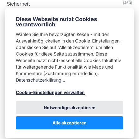
(460)
Sicherheit
(34)
Technik
Diese Webseite nutzt Cookies
(48)
Thunderbird
verantwortlich
Wählen Sie Ihre bevorzugten Kekse - mit den
Auswahlmöglickeiten in den Cookie-Einstellungen -
oder klicken Sie auf "Alle akzeptieren", um allen
Cookies für diese Seite zuzustimmen. Diese
S3N🧩NET
Webseite nutzt nicht-essentielle Cookies fakultativ
für weitergehende Funktionalität wie Maps und
Integrating Open-Source Blog Network (iOSBN)
#
Kommentare (Zustimmung erforderlich).
Impressum
Kontakt
Datenschutzerklärung
Datenschutzerklärung...
Beschwerden
Planet Publii
Cookie-Einstellungen verwalten
Notwendige akzeptieren
Alle akzeptieren
💪
by
☕ ❤️
&
Publii CMS