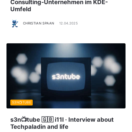
Consulting-Unternehmen im KDE-
Umfeld
CHRISTIAN SPAAN
12.04.2025
S3N📺TUBE
s3n📺tube 🇬🇧 i11l · Interview about
Techpaladin and life