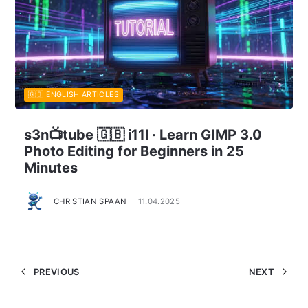
🇬🇧 ENGLISH ARTICLES
s3n📺tube 🇬🇧 i11l · Learn GIMP 3.0
Photo Editing for Beginners in 25
Minutes
CHRISTIAN SPAAN
11.04.2025
PREVIOUS
NEXT