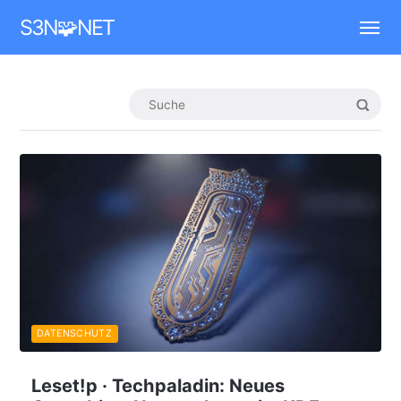
Mastodon
S3N🧩NET
DATENSCHUTZ
Leset!p · Techpaladin: Neues