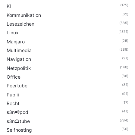
(175)
KI
(62)
Kommunikation
(585)
Lesezeichen
(1871)
Linux
(25)
Manjaro
(288)
Multimedia
(21)
Navigation
(140)
Netzpolitik
(88)
Office
(31)
Peertube
(91)
Publii
(17)
Recht
(41)
s3n📢pod
(784)
s3n📺tube
(56)
Selfhosting