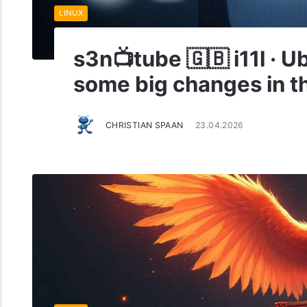
LINUX
s3n📺tube 🇬🇧 i11l · U
some big changes in t
CHRISTIAN SPAAN
23.04.2026