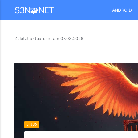
Mastodon
S3N🧩NET
ANDROID
Zuletzt aktualisiert am
07.08.2026
LINUX