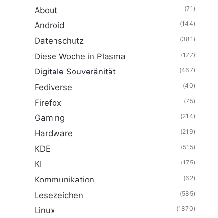
(71)
About
(144)
Android
(381)
Datenschutz
(177)
Diese Woche in Plasma
(467)
Digitale Souveränität
(40)
Fediverse
(75)
Firefox
(214)
Gaming
(219)
Hardware
(515)
KDE
(175)
KI
(62)
Kommunikation
(585)
Lesezeichen
(1870)
Linux