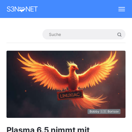
Mastodon
S3N🧩NET
Bobby 🇬🇧 Borisov
Plasma 6.5 nimmt mit