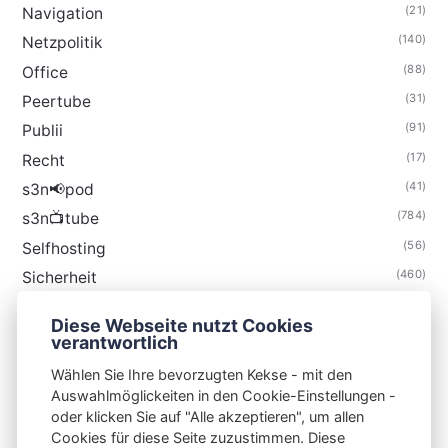
(21)
Navigation
(140)
Netzpolitik
(88)
Office
(31)
Peertube
(91)
Publii
(17)
Recht
(41)
s3n📢pod
(784)
s3n📺tube
(56)
Selfhosting
(460)
Sicherheit
(34)
Technik
Diese Webseite nutzt Cookies
(48)
Thunderbird
verantwortlich
Wählen Sie Ihre bevorzugten Kekse - mit den
Auswahlmöglickeiten in den Cookie-Einstellungen -
oder klicken Sie auf "Alle akzeptieren", um allen
Cookies für diese Seite zuzustimmen. Diese