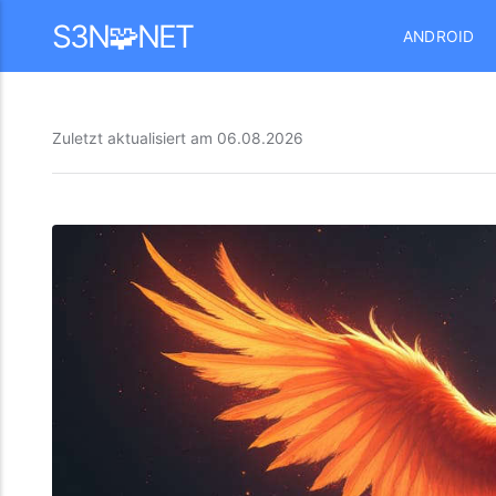
Mastodon
S3N🧩NET
ANDROID
Zuletzt aktualisiert am
06.08.2026