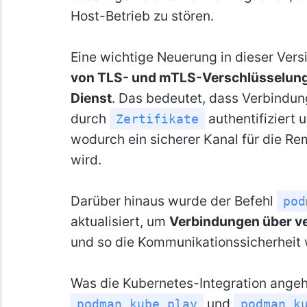
Host-Betrieb zu stören.
Eine wichtige Neuerung in dieser Versi
von TLS- und mTLS-Verschlüsselung
Dienst
. Das bedeutet, dass Verbindun
durch
authentifiziert 
Zertifikate
wodurch ein sicherer Kanal für die Re
wird.
Darüber hinaus wurde der Befehl
pod
aktualisiert, um
Verbindungen über v
und so die Kommunikationssicherheit 
Was die Kubernetes-Integration angeh
und
podman kube play
podman k