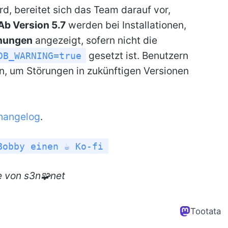
d, bereitet sich das Team darauf vor,
Ab Version 5.7
werden bei Installationen,
nungen
angezeigt, sofern nicht die
gesetzt ist. Benutzern
DB_WARNING=true
en, um Störungen in zukünftigen Versionen
hangelog
.
Bobby einen ☕ Ko-fi
e
von s3n🧩net
Tootata