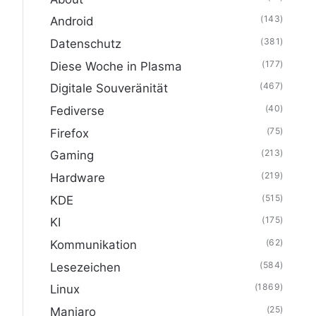
(143)
Android
(381)
Datenschutz
(177)
Diese Woche in Plasma
(467)
Digitale Souveränität
(40)
Fediverse
(75)
Firefox
(213)
Gaming
(219)
Hardware
(515)
KDE
(175)
KI
(62)
Kommunikation
(584)
Lesezeichen
(1869)
Linux
(25)
Manjaro