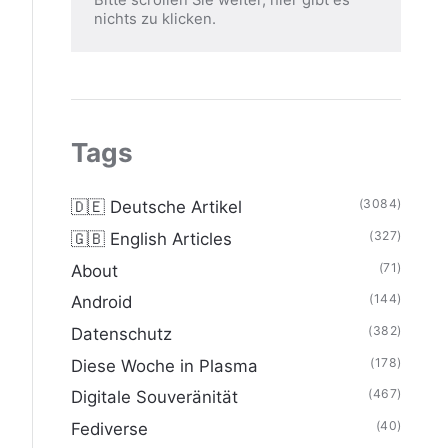
nichts zu klicken.
Tags
(3084)
🇩🇪 Deutsche Artikel
(327)
🇬🇧 English Articles
(71)
About
(144)
Android
(382)
Datenschutz
(178)
Diese Woche in Plasma
(467)
Digitale Souveränität
(40)
Fediverse