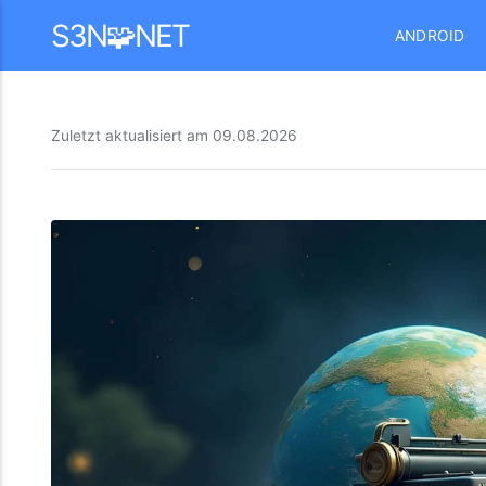
Mastodon
S3N🧩NET
ANDROID
Zuletzt aktualisiert am
09.08.2026