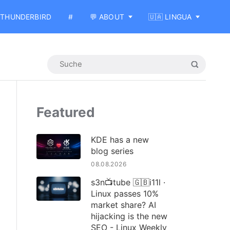
THUNDERBIRD
#
💬 ABOUT
🇺🇦 LINGUA
Featured
KDE has a new
blog series
08.08.2026
s3n📺tube 🇬🇧i11l ·
Linux passes 10%
market share? AI
hijacking is the new
SEO - Linux Weekly