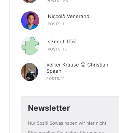
POSTS: 186
Niccolò Venerandi
POSTS: 1
s3nnet 🇺🇦
POSTS: 15
Volker Krause 😛 Christian
Spaan
POSTS: 11
Newsletter
Nur Spaß! Sowas haben wir hier nicht.
Bitte scrollen Sie weiter, hier gibt es