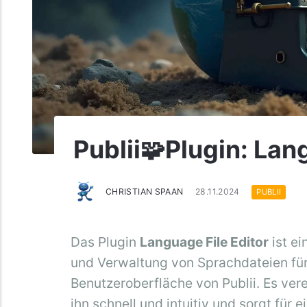
Publii🧩Plugin: Lan
CHRISTIAN SPAAN
28.11.2024
PUBLII
Das Plugin
Language File Editor
ist ei
und Verwaltung von Sprachdateien für
Benutzeroberfläche von Publii. Es ver
ihn schnell und intuitiv und sorgt für e