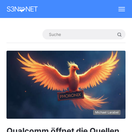
Mastodon
S3N🧩NET
Michael Larabel
Qualcomm öffnet die Quellen