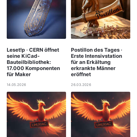
Leset!p · CERN öffnet
Postillon des Tages ·
seine KiCad-
Erste Intensivstation
Bauteilbibliothek:
für an Erkältung
17.000 Komponenten
erkrankte Männer
für Maker
eröffnet
14.05.2026
26.03.2026