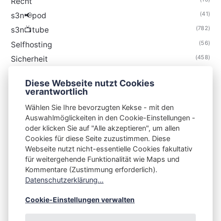
Recht
(41)
s3n📢pod
(782)
s3n📺tube
(56)
Selfhosting
(458)
Sicherheit
(34)
Technik
Diese Webseite nutzt Cookies
(48)
Thunderbird
verantwortlich
Wählen Sie Ihre bevorzugten Kekse - mit den
Auswahlmöglickeiten in den Cookie-Einstellungen -
oder klicken Sie auf "Alle akzeptieren", um allen
Cookies für diese Seite zuzustimmen. Diese
S3N🧩NET
Webseite nutzt nicht-essentielle Cookies fakultativ
für weitergehende Funktionalität wie Maps und
Integrating Open-Source Blog Network (iOSBN)
#
Kommentare (Zustimmung erforderlich).
Impressum
Kontakt
Datenschutzerklärung
Datenschutzerklärung...
Beschwerden
Planet Publii
Cookie-Einstellungen verwalten