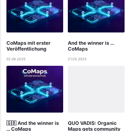
CoMaps mit erster
And the winner is …
Veröffentlichung
CoMaps
02.06.2025
21.05.2025
🇬🇧 And the winner is
QUO VADIS: Organic
… CoMaps
Maps gets community