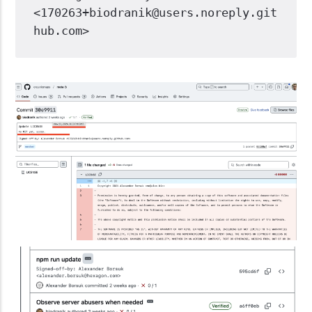
<170263+biodranik@users.noreply.git
hub.com>