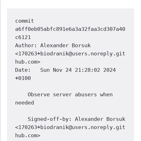
commit 
a6ff0eb05abfc891e6a3a32faa3cd307a40
c6121
Author: Alexander Borsuk 
<170263+biodranik@users.noreply.git
hub.com>
Date:   Sun Nov 24 21:28:02 2024 
+0100
    Observe server abusers when 
needed
    Signed-off-by: Alexander Borsuk 
<170263+biodranik@users.noreply.git
hub.com>