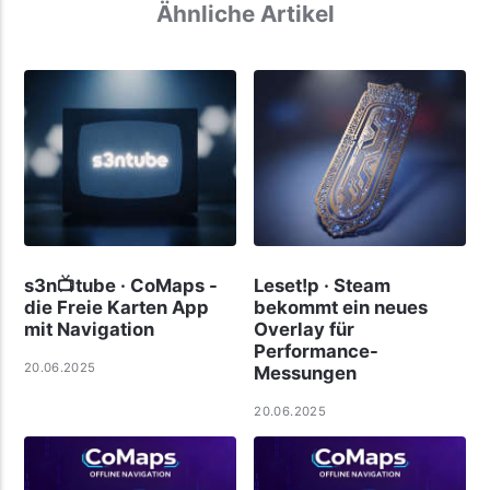
Ähnliche Artikel
s3n📺tube · CoMaps -
Leset!p · Steam
die Freie Karten App
bekommt ein neues
mit Navigation
Overlay für
Performance-
20.06.2025
Messungen
20.06.2025