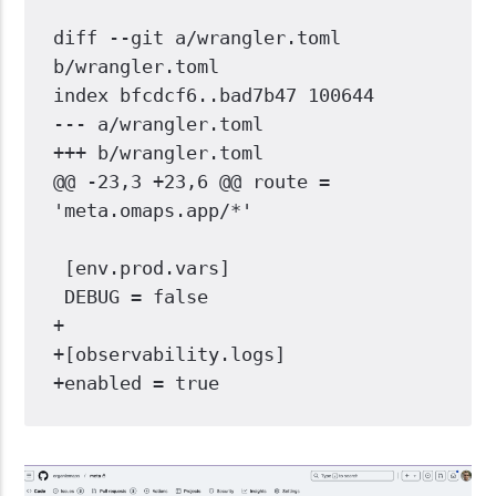
diff --git a/wrangler.toml 
b/wrangler.toml
index bfcdcf6..bad7b47 100644
--- a/wrangler.toml
+++ b/wrangler.toml
@@ -23,3 +23,6 @@ route = 
'meta.omaps.app/*'
 [env.prod.vars]
 DEBUG = false
+
+[observability.logs]
+enabled = true