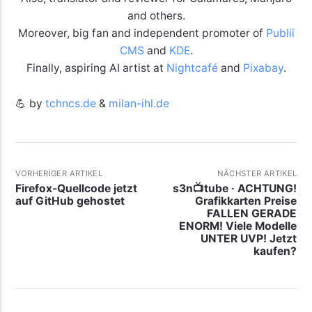
and others.
Moreover, big fan and independent promoter of
Publii
CMS
and
KDE
.
Finally, aspiring AI artist at
Nightcafé
and
Pixabay
.
💪 by
tchncs.de
&
milan-ihl.de
VORHERIGER ARTIKEL
NÄCHSTER ARTIKEL
Firefox-Quellcode jetzt
s3n📺tube · ACHTUNG!
auf GitHub gehostet
Grafikkarten Preise
FALLEN GERADE
ENORM! Viele Modelle
UNTER UVP! Jetzt
kaufen?