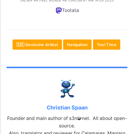
DIESER ARTIKEL WURDE AKTUALISIERT AM 14.05.2025
Tootata
🇩🇪 Deutsche Artikel
Navigation
Tool Time
Christian Spaan
Founder and main author of s3n🧩net. All about open-
source.
Also, translator and reviewer for Calamares, Manjaro