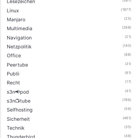
(587)
Lesezeichen
(1877)
Linux
(25)
Manjaro
(288)
Multimedia
(21)
Navigation
(140)
Netzpolitik
(88)
Office
(31)
Peertube
(91)
Publii
(17)
Recht
(41)
s3n📢pod
(786)
s3n📺tube
(56)
Selfhosting
(461)
Sicherheit
(35)
Technik
(48)
Thunderbird