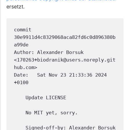
ersetzt.
commit 
30e9911d4c8329068aca82fd6c0d896380b
a99de
Author: Alexander Borsuk 
<170263+biodranik@users.noreply.git
hub.com>
Date:   Sat Nov 23 21:33:36 2024 
+0100
    Update LICENSE
    No MIT yet, sorry.
    Signed-off-by: Alexander Borsuk 