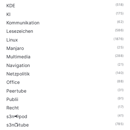
(518)
KDE
(175)
KI
(62)
Kommunikation
(586)
Lesezeichen
(1876)
Linux
(25)
Manjaro
(288)
Multimedia
(21)
Navigation
(140)
Netzpolitik
(88)
Office
(31)
Peertube
(91)
Publii
(17)
Recht
(41)
s3n📢pod
(785)
s3n📺tube