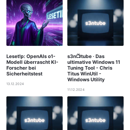
Leset!p: OpenAIs o1-
s3n📺tube · Das
Modell überrascht KI-
ultimative Windows 11
Forscher bei
Tuning Tool - Chris
Sicherheitstest
Titus WinUtil -
Windows Utility
13.12.2024
11.12.2024