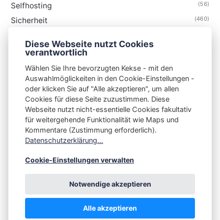
(56)
Selfhosting
(460)
Sicherheit
(35)
Technik
Diese Webseite nutzt Cookies
(48)
Thunderbird
verantwortlich
Wählen Sie Ihre bevorzugten Kekse - mit den
Auswahlmöglickeiten in den Cookie-Einstellungen -
oder klicken Sie auf "Alle akzeptieren", um allen
Cookies für diese Seite zuzustimmen. Diese
S3N🧩NET
Webseite nutzt nicht-essentielle Cookies fakultativ
für weitergehende Funktionalität wie Maps und
Integrating Open-Source Blog Network (iOSBN)
#
Kommentare (Zustimmung erforderlich).
Impressum
Kontakt
Datenschutzerklärung
Datenschutzerklärung...
Beschwerden
Planet Publii
Cookie-Einstellungen verwalten
Notwendige akzeptieren
Alle akzeptieren
💪
by
☕ ❤️
&
Publii CMS