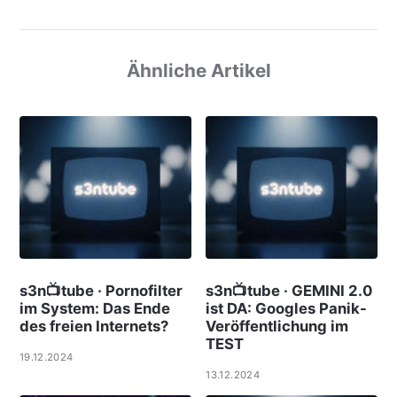
Ähnliche Artikel
s3n📺tube · Pornofilter
s3n📺tube · GEMINI 2.0
im System: Das Ende
ist DA: Googles Panik-
des freien Internets?
Veröffentlichung im
TEST
19.12.2024
13.12.2024