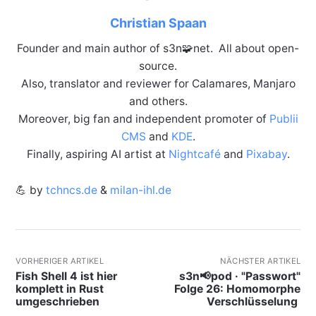
Christian Spaan
Founder and main author of s3n🧩net. All about open-
source.
Also, translator and reviewer for Calamares, Manjaro
and others.
Moreover, big fan and independent promoter of
Publii
CMS
and
KDE
.
Finally, aspiring AI artist at
Nightcafé
and
Pixabay
.
💪 by
tchncs.de
&
milan-ihl.de
VORHERIGER ARTIKEL
NÄCHSTER ARTIKEL
Fish Shell 4 ist hier
s3n📢pod · "Passwort"
komplett in Rust
Folge 26: Homomorphe
umgeschrieben
Verschlüsselung