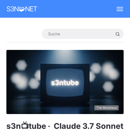
Mastodon
S3N🧩NET
The Morpheus
s3n📺tube · Claude 3.7 Sonnet