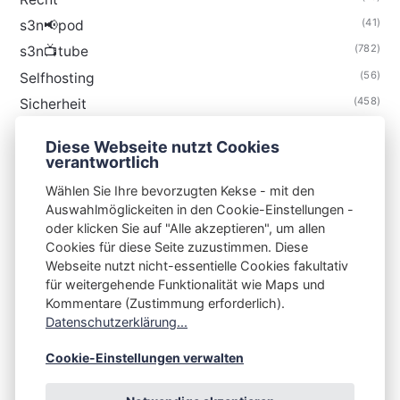
(41)
s3n📢pod
(782)
s3n📺tube
(56)
Selfhosting
(458)
Sicherheit
(34)
Technik
Diese Webseite nutzt Cookies
(48)
Thunderbird
verantwortlich
Wählen Sie Ihre bevorzugten Kekse - mit den
Auswahlmöglickeiten in den Cookie-Einstellungen -
oder klicken Sie auf "Alle akzeptieren", um allen
Cookies für diese Seite zuzustimmen. Diese
S3N🧩NET
Webseite nutzt nicht-essentielle Cookies fakultativ
für weitergehende Funktionalität wie Maps und
Integrating Open-Source Blog Network (iOSBN)
#
Kommentare (Zustimmung erforderlich).
Impressum
Kontakt
Datenschutzerklärung
Datenschutzerklärung...
Beschwerden
Planet Publii
Cookie-Einstellungen verwalten