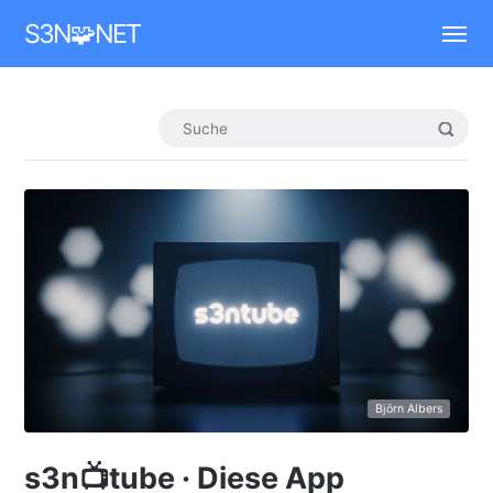
Mastodon
S3N🧩NET
Björn Albers
s3n📺tube · Diese App