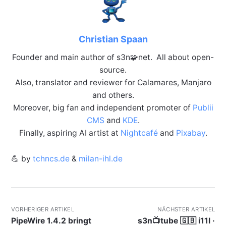
Christian Spaan
Founder and main author of s3n🧩net. All about open-
source.
Also, translator and reviewer for Calamares, Manjaro
and others.
Moreover, big fan and independent promoter of
Publii
CMS
and
KDE
.
Finally, aspiring AI artist at
Nightcafé
and
Pixabay
.
💪 by
tchncs.de
&
milan-ihl.de
VORHERIGER ARTIKEL
NÄCHSTER ARTIKEL
PipeWire 1.4.2 bringt
s3n📺tube 🇬🇧 i11l ·