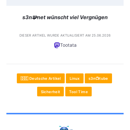
s3n🧩net wünscht viel Vergnügen
DIESER ARTIKEL WURDE AKTUALISIERT AM 25.06.2026
Tootata
🇩🇪 Deutsche Artikel
Linux
s3n📺tube
Sicherheit
Tool Time