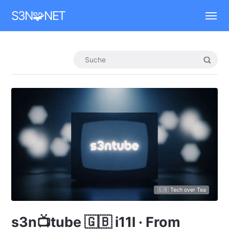
Mastodon
S3N🧩NET
🇬🇧 Tech over Tea
s3n📺tube 🇬🇧 i11l · From