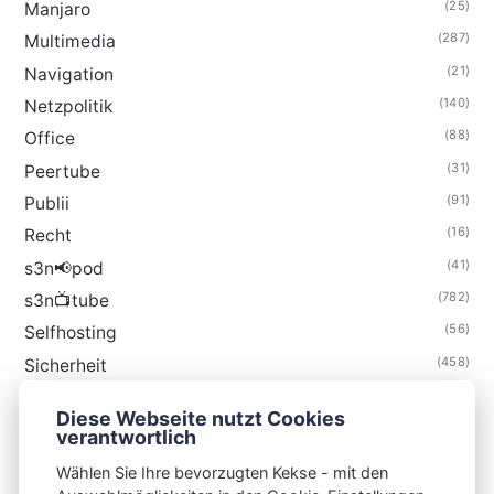
(25)
Manjaro
(287)
Multimedia
(21)
Navigation
(140)
Netzpolitik
(88)
Office
(31)
Peertube
(91)
Publii
(16)
Recht
(41)
s3n📢pod
(782)
s3n📺tube
(56)
Selfhosting
(458)
Sicherheit
(34)
Technik
Diese Webseite nutzt Cookies
(48)
Thunderbird
verantwortlich
Wählen Sie Ihre bevorzugten Kekse - mit den