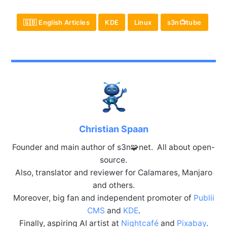
🇬🇧 English Articles
KDE
Linux
s3n📺tube
Christian Spaan
Founder and main author of s3n🧩net. All about open-
source.
Also, translator and reviewer for Calamares, Manjaro
and others.
Moreover, big fan and independent promoter of
Publii
CMS
and
KDE
.
Finally, aspiring AI artist at
Nightcafé
and
Pixabay
.