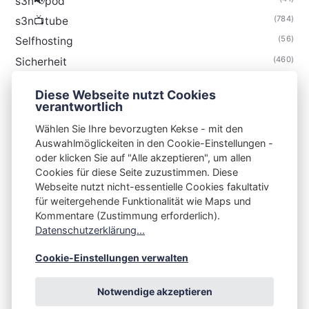
s3n📢pod
(784)
s3n📺tube
(56)
Selfhosting
(460)
Sicherheit
(34)
Technik
Diese Webseite nutzt Cookies
(48)
Thunderbird
verantwortlich
Wählen Sie Ihre bevorzugten Kekse - mit den
Auswahlmöglickeiten in den Cookie-Einstellungen -
oder klicken Sie auf "Alle akzeptieren", um allen
Cookies für diese Seite zuzustimmen. Diese
S3N🧩NET
Webseite nutzt nicht-essentielle Cookies fakultativ
für weitergehende Funktionalität wie Maps und
Integrating Open-Source Blog Network (iOSBN)
#
Kommentare (Zustimmung erforderlich).
Impressum
Kontakt
Datenschutzerklärung
Datenschutzerklärung...
Beschwerden
Planet Publii
Cookie-Einstellungen verwalten
Notwendige akzeptieren