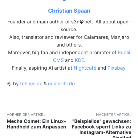
Christian Spaan
Founder and main author of s3n🧩net. All about open-
source.
Also, translator and reviewer for Calamares, Manjaro
and others.
Moreover, big fan and independent promoter of
Publii
CMS
and
KDE
.
Finally, aspiring AI artist at
Nightcafé
and
Pixabay
.
💪 by
tchncs.de
&
milan-ihl.de
VORHERIGER ARTIKEL
NÄCHSTER ARTIKEL
Mecha Comet: Ein Linux-
"Beispiellos" gewachsen:
Handheld zum Anpassen
Facebook sperrt Links zu
Instagram-Alternative
Pixelfed