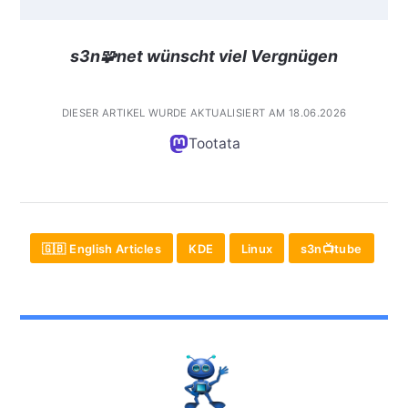
s3n🧩net wünscht viel Vergnügen
DIESER ARTIKEL WURDE AKTUALISIERT AM 18.06.2026
Tootata
🇬🇧 English Articles
KDE
Linux
s3n📺tube