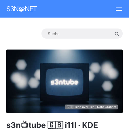
Mastodon
S3N🧩NET
🇬🇧 Tech over Tea | Nate Graham
s3n📺tube 🇬🇧 i11l · KDE