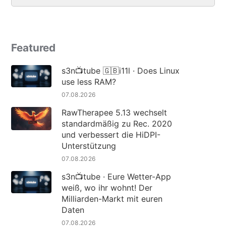
Featured
s3n📺tube 🇬🇧i11l · Does Linux
use less RAM?
07.08.2026
RawTherapee 5.13 wechselt
standardmäßig zu Rec. 2020
und verbessert die HiDPI-
Unterstützung
07.08.2026
s3n📺tube · Eure Wetter-App
weiß, wo ihr wohnt! Der
Milliarden-Markt mit euren
Daten
07.08.2026