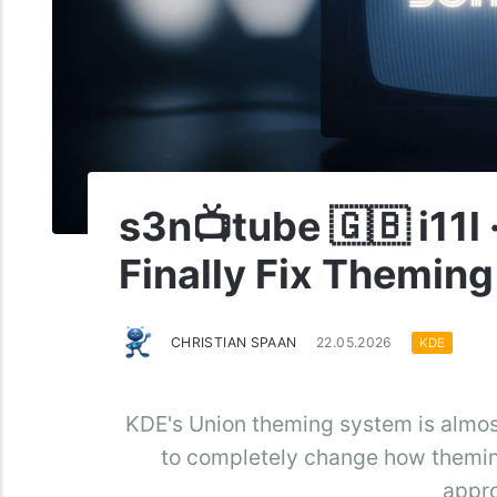
s3n📺tube 🇬🇧 i11l 
Finally Fix Theming
CHRISTIAN SPAAN
22.05.2026
KDE
KDE's Union theming system is almost r
to completely change how themin
appr