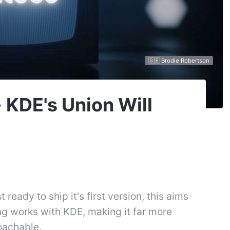
🇬🇧 Brodie Robertson
· KDE's Union Will
eady to ship it's first version, this aims
g works with KDE, making it far more
oachable.