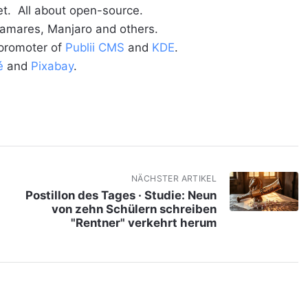
t. All about open-source.
alamares, Manjaro and others.
 promoter of
Publii CMS
and
KDE
.
é
and
Pixabay
.
NÄCHSTER ARTIKEL
Postillon des Tages · Studie: Neun
von zehn Schülern schreiben
"Rentner" verkehrt herum