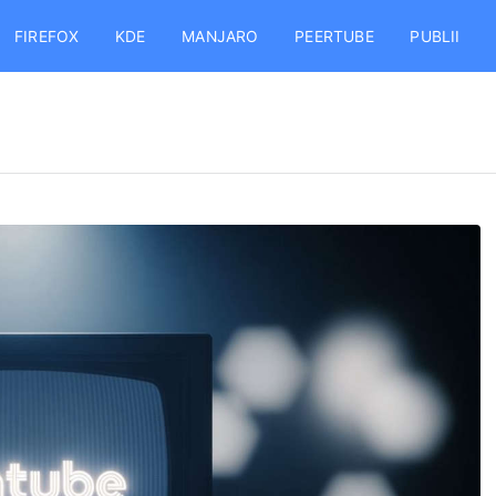
FIREFOX
KDE
MANJARO
PEERTUBE
PUBLII