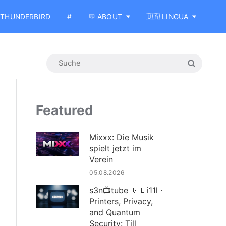
THUNDERBIRD
#
💬 ABOUT
🇺🇦 LINGUA
Featured
Mixxx: Die Musik
spielt jetzt im
Verein
05.08.2026
s3n📺tube 🇬🇧i11l ·
Printers, Privacy,
and Quantum
Security: Till