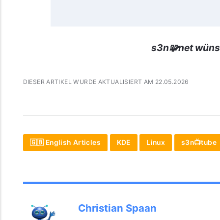
s3n🧩net wüns
DIESER ARTIKEL WURDE AKTUALISIERT AM 22.05.2026
🇬🇧 English Articles
KDE
Linux
s3n📺tube
Christian Spaan