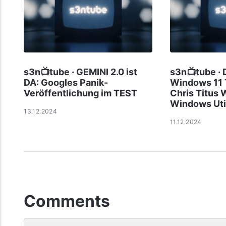
s3n📺tube · GEMINI 2.0 ist
s3n📺tube · 
DA: Googles Panik-
Windows 11 T
Veröffentlichung im TEST
Chris Titus W
Windows Uti
13.12.2024
11.12.2024
Comments