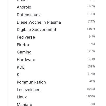
(143)
Android
(381)
Datenschutz
(177)
Diese Woche in Plasma
(467)
Digitale Souveränität
(40)
Fediverse
(75)
Firefox
(213)
Gaming
(219)
Hardware
(515)
KDE
(175)
KI
(62)
Kommunikation
(584)
Lesezeichen
(1869)
Linux
(25)
Manjaro