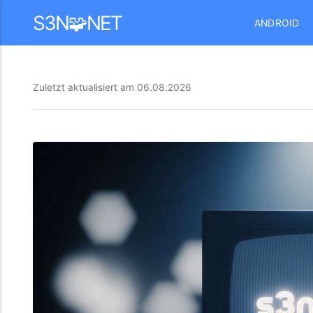
Mastodon
S3N🧩NET
ANDROID
Zuletzt aktualisiert am
06.08.2026