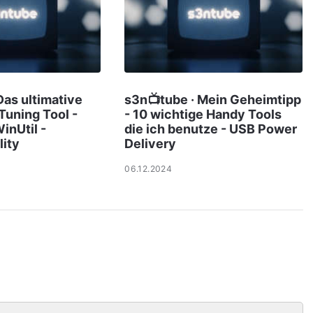
Das ultimative
s3n📺tube · Mein Geheimtipp
uning Tool -
- 10 wichtige Handy Tools
inUtil -
die ich benutze - USB Power
lity
Delivery
06.12.2024