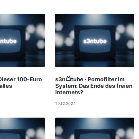
Dieser 100-Euro
s3n📺tube · Pornofilter im
alles
System: Das Ende des freien
Internets?
19.12.2024