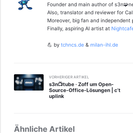
Founder and main author of s3n🧩ne
Also, translator and reviewer for C
Moreover, big fan and independent
Finally, aspiring AI artist at
Nightcaf
💪 by
tchncs.de
&
milan-ihl.de
VORHERIGER ARTIKEL
s3n📺tube · Zoff um Open-
Source-Office-Lösungen | c’t
uplink
Ähnliche Artikel