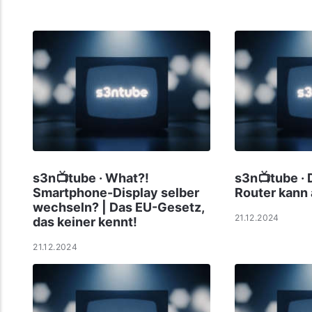
s3n📺tube · What?!
s3n📺tube · 
Smartphone-Display selber
Router kann 
wechseln? | Das EU-Gesetz,
21.12.2024
das keiner kennt!
21.12.2024