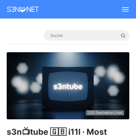
Mastodon
S3N🧩NET
🇬🇧 Destination Linux
s3n📺tube 🇬🇧 i11l · Most