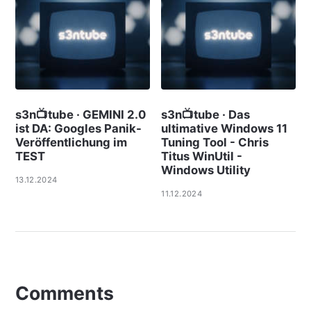
s3n📺tube · GEMINI 2.0
s3n📺tube · Das
ist DA: Googles Panik-
ultimative Windows 11
Veröffentlichung im
Tuning Tool - Chris
TEST
Titus WinUtil -
Windows Utility
13.12.2024
11.12.2024
Comments