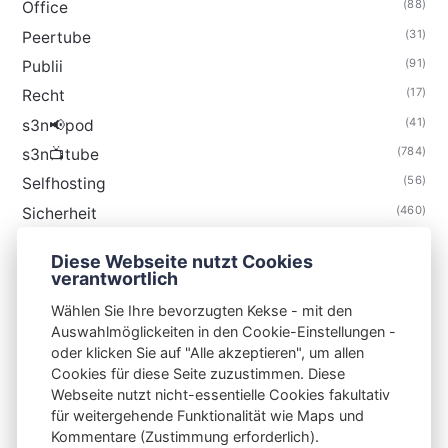
(88)
Office
(31)
Peertube
(91)
Publii
(17)
Recht
(41)
s3n📢pod
(784)
s3n📺tube
(56)
Selfhosting
(460)
Sicherheit
(34)
Technik
Diese Webseite nutzt Cookies
(48)
Thunderbird
verantwortlich
Wählen Sie Ihre bevorzugten Kekse - mit den
Auswahlmöglickeiten in den Cookie-Einstellungen -
oder klicken Sie auf "Alle akzeptieren", um allen
Cookies für diese Seite zuzustimmen. Diese
S3N🧩NET
Webseite nutzt nicht-essentielle Cookies fakultativ
für weitergehende Funktionalität wie Maps und
Integrating Open-Source Blog Network (iOSBN)
#
Kommentare (Zustimmung erforderlich).