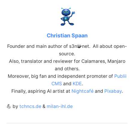
Christian Spaan
Founder and main author of s3n🧩net. All about open-
source.
Also, translator and reviewer for Calamares, Manjaro
and others.
Moreover, big fan and independent promoter of
Publii
CMS
and
KDE
.
Finally, aspiring AI artist at
Nightcafé
and
Pixabay
.
💪 by
tchncs.de
&
milan-ihl.de