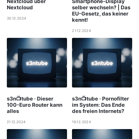
Nextcloud über
Smartphone-Display
Nextcloud
selber wechseln? | Das
EU-Gesetz, das keiner
30.12.2024
kennt!
21.12.2024
s3n📺tube · Dieser
s3n📺tube · Pornofilter
100-Euro Router kann
im System: Das Ende
alles
des freien Internets?
21.12.2024
19.12.2024