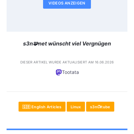
VIDEOS ANZEIGEN
s3n🧩net wünscht viel Vergnügen
DIESER ARTIKEL WURDE AKTUALISIERT AM 16.06.2026
Tootata
🇬🇧 English Articles
Linux
s3n📺tube