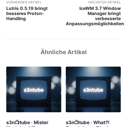
VORHERIGER ARTIKEL
NÄCHSTER ARTIKEL
Lutris 0.5.19 bringt
IceWM 3.7 Window
besseres Proton-
Manager bringt
Handling
verbesserte
Anpassungsmöglichkeiten
Ähnliche Artikel
s3n📺tube · Mister
s3n📺tube · What?!