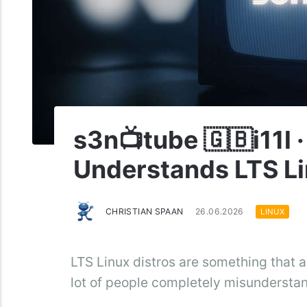
s3n📺tube 🇬🇧i11l 
Understands LTS Li
CHRISTIAN SPAAN
26.06.2026
LINUX
LTS Linux distros are something that a
lot of people completely misunderstand