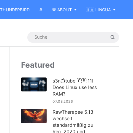
THUNDERBIRD
#
💬 ABOUT
🇺🇦 LINGUA
Featured
s3n📺tube 🇬🇧i11l ·
Does Linux use less
RAM?
07.08.2026
RawTherapee 5.13
wechselt
standardmäßig zu
Rec. 2020 und