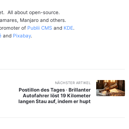
t. All about open-source.
alamares, Manjaro and others.
 promoter of
Publii CMS
and
KDE
.
é
and
Pixabay
.
NÄCHSTER ARTIKEL
Postillon des Tages · Brillanter
Autofahrer löst 19 Kilometer
langen Stau auf, indem er hupt