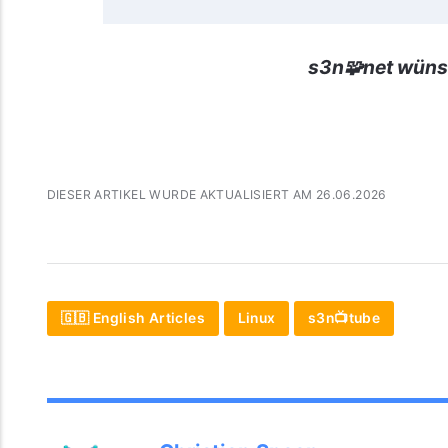
s3n🧩net wüns
DIESER ARTIKEL WURDE AKTUALISIERT AM 26.06.2026
🇬🇧 English Articles
Linux
s3n📺tube