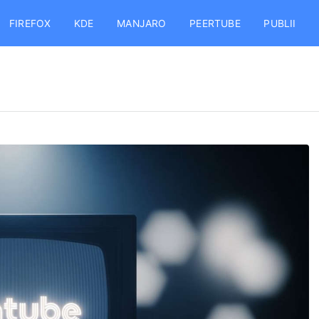
FIREFOX
KDE
MANJARO
PEERTUBE
PUBLII