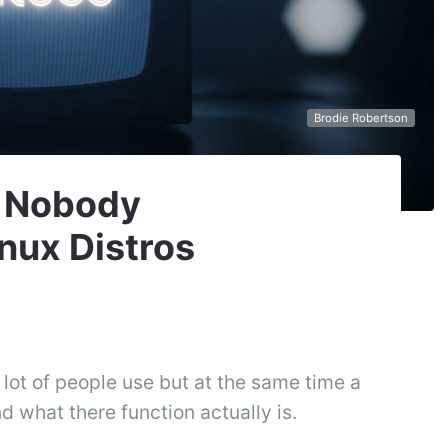
Brodie Robertson
· Nobody
nux Distros
 lot of people use but at the same time a
 what there function actually is.