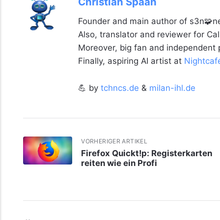
Christian Spaan
Founder and main author of s3n🧩ne
Also, translator and reviewer for C
Moreover, big fan and independent
Finally, aspiring AI artist at
Nightcaf
💪 by
tchncs.de
&
milan-ihl.de
VORHERIGER ARTIKEL
Firefox Quickt!p: Registerkarten
reiten wie ein Profi