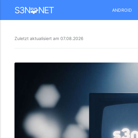
Mastodon
S3N🧩NET
ANDROID
Zuletzt aktualisiert am
07.08.2026