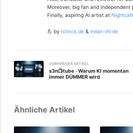
Moreover, big fan and independent
Finally, aspiring AI artist at
Nightcaf
💪 by
tchncs.de
&
milan-ihl.de
VORHERIGER ARTIKEL
s3n📺tube · Warum KI momentan
immer DÜMMER wird
Ähnliche Artikel