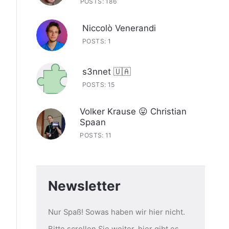
POSTS: 186
Niccolò Venerandi
POSTS: 1
s3nnet 🇺🇦
POSTS: 15
Volker Krause 😛 Christian
Spaan
POSTS: 11
Newsletter
Nur Spaß! Sowas haben wir hier nicht.
Bitte scrollen Sie weiter, hier gibt es