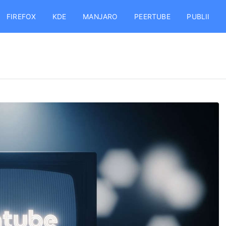
FIREFOX
KDE
MANJARO
PEERTUBE
PUBLII