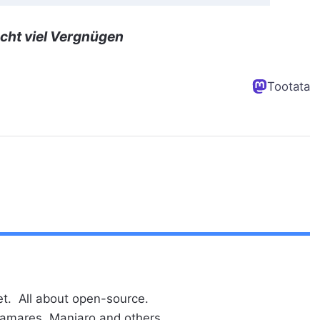
cht viel Vergnügen
Tootata
t. All about open-source.
alamares, Manjaro and others.