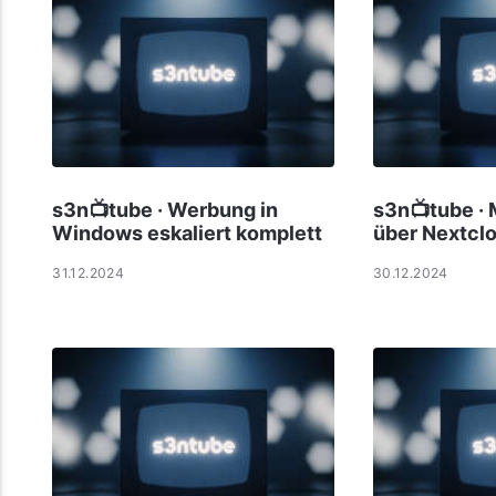
s3n📺tube · Werbung in
s3n📺tube · 
Windows eskaliert komplett
über Nextcl
31.12.2024
30.12.2024