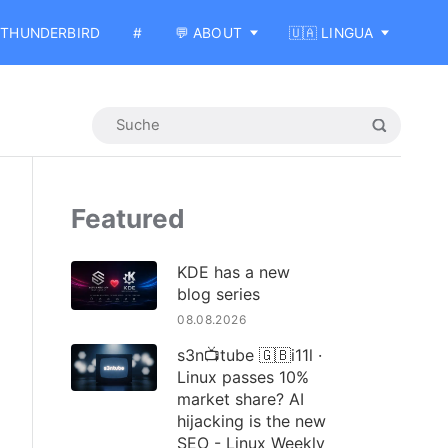
THUNDERBIRD
#
💬 ABOUT
🇺🇦 LINGUA
Featured
KDE has a new
blog series
08.08.2026
s3n📺tube 🇬🇧i11l ·
Linux passes 10%
market share? AI
hijacking is the new
SEO - Linux Weekly