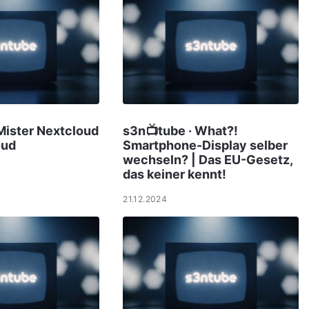
Mister Nextcloud
s3n📺tube · What?!
oud
Smartphone-Display selber
wechseln? | Das EU-Gesetz,
das keiner kennt!
21.12.2024