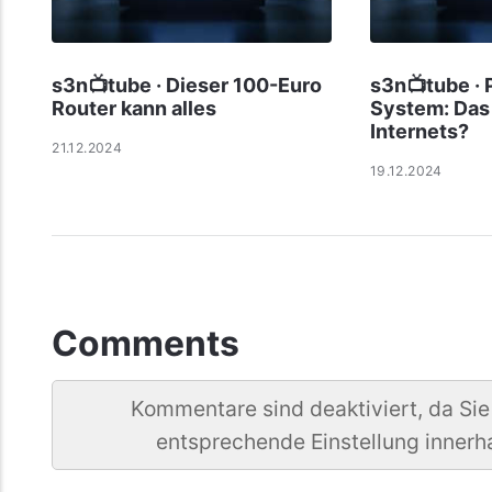
s3n📺tube · Dieser 100-Euro
s3n📺tube · 
Router kann alles
System: Das 
Internets?
21.12.2024
19.12.2024
Comments
Kommentare sind deaktiviert, da Sie
entsprechende Einstellung innerh