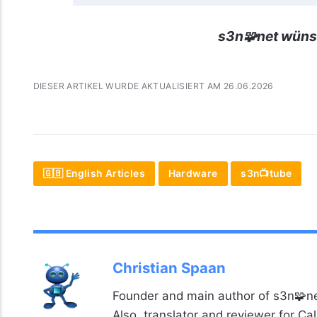
s3n🧩net wüns
DIESER ARTIKEL WURDE AKTUALISIERT AM 26.06.2026
🇬🇧 English Articles
Hardware
s3n📺tube
Christian Spaan
Founder and main author of s3n🧩ne
Also, translator and reviewer for C