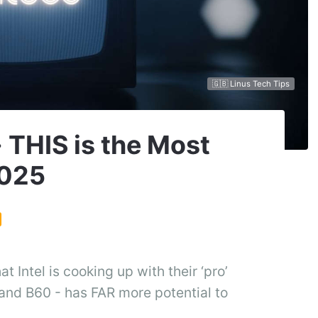
🇬🇧 Linus Tech Tips
· THIS is the Most
2025
 Intel is cooking up with their ‘pro’
 and B60 - has FAR more potential to