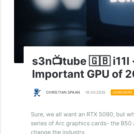
s3n📺tube 🇬🇧 i11l 
Important GPU of 
CHRISTIAN SPAAN
19.05.2025
HARDWARE
Sure, we all want an RTX 5090, but what
series of Arc graphics cards- the B50
change the industry.