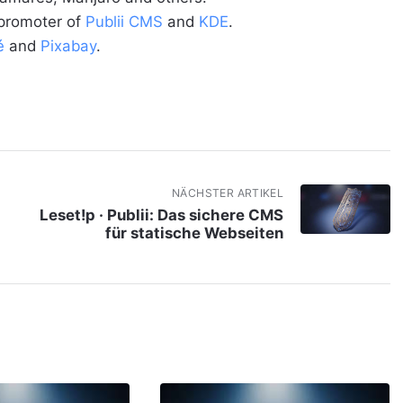
 promoter of
Publii CMS
and
KDE
.
é
and
Pixabay
.
NÄCHSTER ARTIKEL
Leset!p · Publii: Das sichere CMS
für statische Webseiten