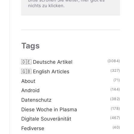
nichts zu klicken.
Tags
(3084)
🇩🇪 Deutsche Artikel
(327)
🇬🇧 English Articles
(71)
About
(144)
Android
(382)
Datenschutz
(178)
Diese Woche in Plasma
(467)
Digitale Souveränität
(40)
Fediverse