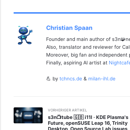
Christian Spaan
Founder and main author of s3n🧩ne
Also, translator and reviewer for C
Moreover, big fan and independent
Finally, aspiring AI artist at
Nightcaf
💪 by
tchncs.de
&
milan-ihl.de
VORHERIGER ARTIKEL
s3n📺tube 🇬🇧 i11l · KDE Plasma's
Future, openSUSE Leap 16, Trinity
Desktop, Open Source Lab issues