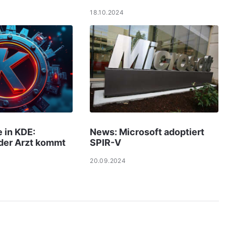
18.10.2024
 in KDE:
News: Microsoft adoptiert
 der Arzt kommt
SPIR-V
20.09.2024