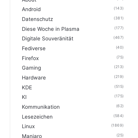
(143)
Android
(381)
Datenschutz
(177)
Diese Woche in Plasma
(467)
Digitale Souveränität
(40)
Fediverse
(75)
Firefox
(213)
Gaming
(219)
Hardware
(515)
KDE
(175)
KI
(62)
Kommunikation
(584)
Lesezeichen
(1869)
Linux
(25)
Manjaro