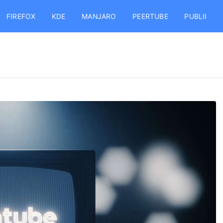
FIREFOX
KDE
MANJARO
PEERTUBE
PUBLII