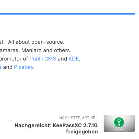
t. All about open-source.
alamares, Manjaro and others.
 promoter of
Publii CMS
and
KDE
.
é
and
Pixabay
.
NÄCHSTER ARTIKEL
Nachgereicht: KeePassXC 2.7.10
freigegeben