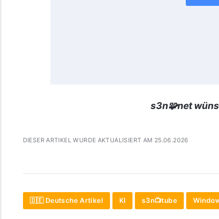
s3n🧩net wüns
DIESER ARTIKEL WURDE AKTUALISIERT AM 25.06.2026
🇩🇪 Deutsche Artikel
KI
s3n📺tube
Windo