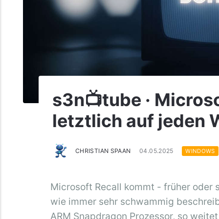
s3n📺tube · Micros
letztlich auf jeden
CHRISTIAN SPAAN
04.05.2025
WINDOWS
Microsoft Recall kommt - früher oder 
wie immer sehr schwammig beschreib
ARM Snapdragon Prozessor, so weitet M