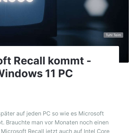
Tuhl Teim
oft Recall kommt -
 Windows 11 PC
später auf jeden PC so wie es Microsoft
t. Brauchte man vor Monaten noch einen
icrosoft Recall jetzt auch auf Intel Core