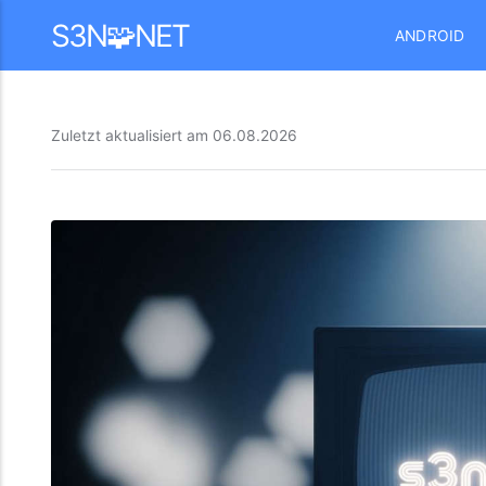
Mastodon
S3N🧩NET
ANDROID
Zuletzt aktualisiert am
06.08.2026