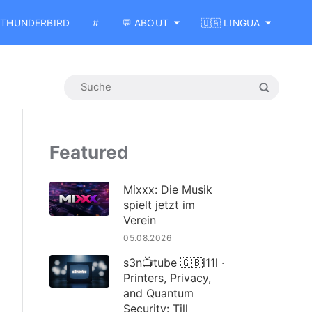
THUNDERBIRD
#
💬 ABOUT
🇺🇦 LINGUA
Featured
Mixxx: Die Musik
spielt jetzt im
Verein
05.08.2026
s3n📺tube 🇬🇧i11l ·
Printers, Privacy,
and Quantum
Security: Till