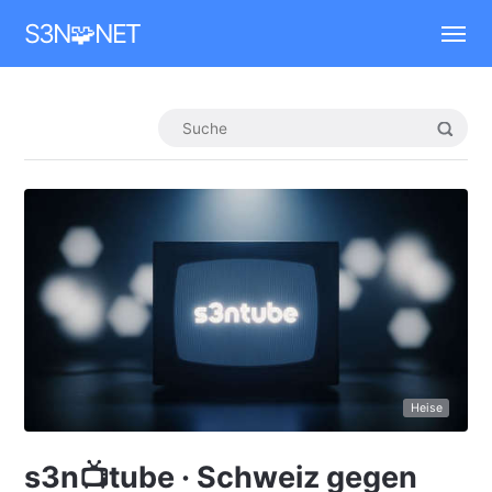
Mastodon
S3N🧩NET
Heise
s3n📺tube · Schweiz gegen