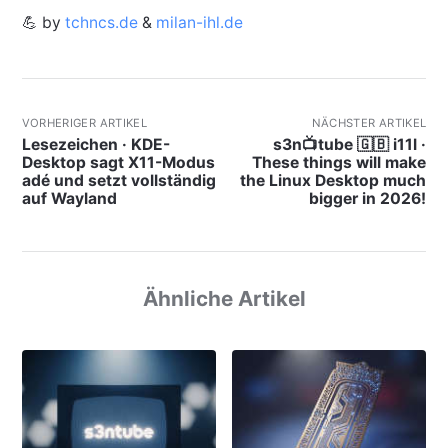
💪 by
tchncs.de
&
milan-ihl.de
VORHERIGER ARTIKEL
NÄCHSTER ARTIKEL
Lesezeichen · KDE-
s3n📺tube 🇬🇧 i11l ·
Desktop sagt X11-Modus
These things will make
adé und setzt vollständig
the Linux Desktop much
auf Wayland
bigger in 2026!
Ähnliche Artikel