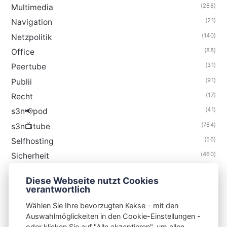
(288)
Multimedia
(21)
Navigation
(140)
Netzpolitik
(88)
Office
(31)
Peertube
(91)
Publii
(17)
Recht
(41)
s3n📢pod
(784)
s3n📺tube
(56)
Selfhosting
(460)
Sicherheit
(34)
Technik
Diese Webseite nutzt Cookies
(48)
Thunderbird
verantwortlich
Wählen Sie Ihre bevorzugten Kekse - mit den
Auswahlmöglickeiten in den Cookie-Einstellungen -
oder klicken Sie auf "Alle akzeptieren", um allen