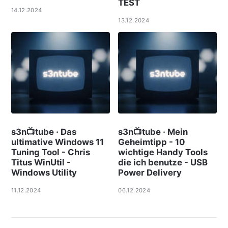
TEST
14.12.2024
13.12.2024
s3n📺tube · Das
s3n📺tube · Mein
ultimative Windows 11
Geheimtipp - 10
Tuning Tool - Chris
wichtige Handy Tools
Titus WinUtil -
die ich benutze - USB
Windows Utility
Power Delivery
11.12.2024
06.12.2024