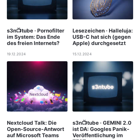
s3n📺tube · Pornofilter
Lesezeichen · Halleluja:
im System: Das Ende
USB-C hat sich (gegen
des freien Internets?
Apple) durchgesetzt
19.12.2024
15.12.2024
Nextcloud Talk: Die
s3n📺tube · GEMINI 2.0
Open-Source-Antwort
ist DA: Googles Panik-
auf Microsoft Teams
Veröffentlichung im