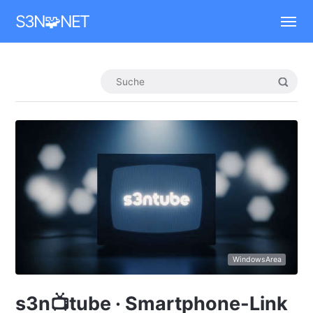
Mastodon
S3N🧩NET
WindowsArea
s3n📺tube · Smartphone-Link