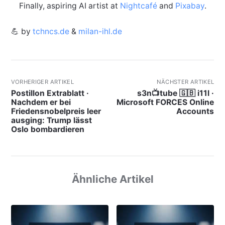
Finally, aspiring AI artist at
Nightcafé
and
Pixabay
.
💪 by
tchncs.de
&
milan-ihl.de
VORHERIGER ARTIKEL
NÄCHSTER ARTIKEL
Postillon Extrablatt ·
s3n📺tube 🇬🇧 i11l ·
Nachdem er bei
Microsoft FORCES Online
Friedensnobelpreis leer
Accounts
ausging: Trump lässt
Oslo bombardieren
Ähnliche Artikel