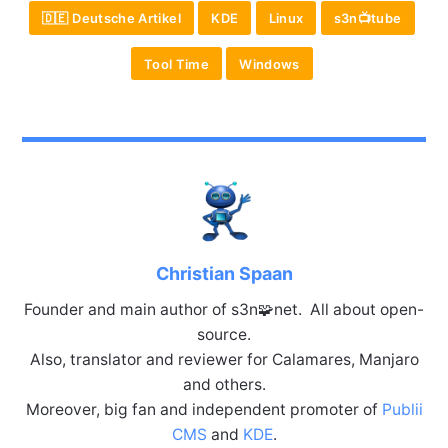
🇩🇪 Deutsche Artikel
KDE
Linux
s3n📺tube
Tool Time
Windows
Christian Spaan
Founder and main author of s3n🧩net. All about open-
source.
Also, translator and reviewer for Calamares, Manjaro
and others.
Moreover, big fan and independent promoter of
Publii
CMS
and
KDE
.