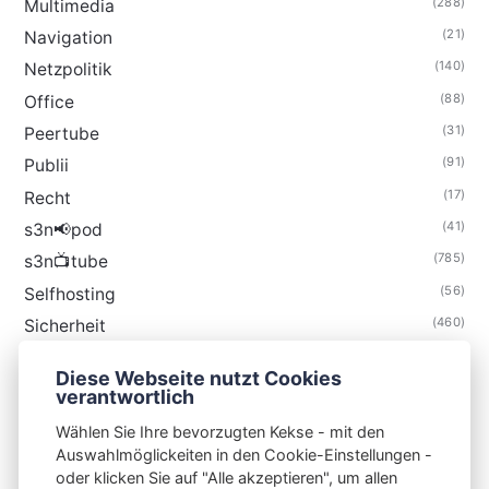
(288)
Multimedia
(21)
Navigation
(140)
Netzpolitik
(88)
Office
(31)
Peertube
(91)
Publii
(17)
Recht
(41)
s3n📢pod
(785)
s3n📺tube
(56)
Selfhosting
(460)
Sicherheit
(35)
Technik
Diese Webseite nutzt Cookies
(48)
Thunderbird
verantwortlich
Wählen Sie Ihre bevorzugten Kekse - mit den
Auswahlmöglickeiten in den Cookie-Einstellungen -
oder klicken Sie auf "Alle akzeptieren", um allen