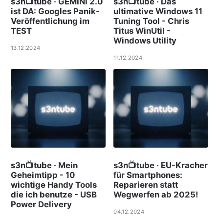
s3n📺tube · GEMINI 2.0
s3n📺tube · Das
ist DA: Googles Panik-
ultimative Windows 11
Veröffentlichung im
Tuning Tool - Chris
TEST
Titus WinUtil -
Windows Utility
13.12.2024
11.12.2024
s3n📺tube · Mein
s3n📺tube · EU-Kracher
Geheimtipp - 10
für Smartphones:
wichtige Handy Tools
Reparieren statt
die ich benutze - USB
Wegwerfen ab 2025!
Power Delivery
04.12.2024