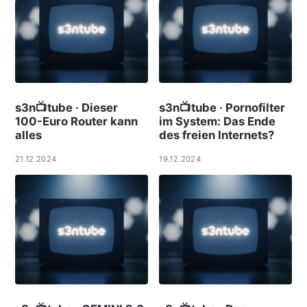
s3n📺tube · Dieser
s3n📺tube · Pornofilter
100-Euro Router kann
im System: Das Ende
alles
des freien Internets?
21.12.2024
19.12.2024