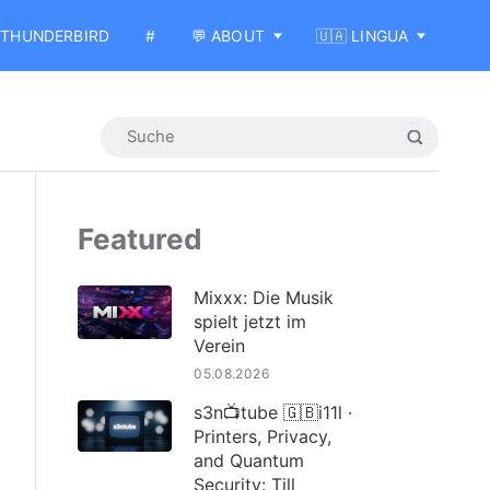
THUNDERBIRD
#
💬 ABOUT
🇺🇦 LINGUA
Featured
Mixxx: Die Musik
spielt jetzt im
Verein
05.08.2026
s3n📺tube 🇬🇧i11l ·
Printers, Privacy,
and Quantum
Security: Till