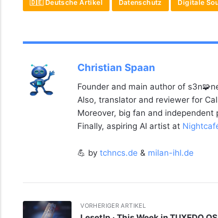
🇩🇪 Deutsche Artikel
Datenschutz
Digitale So
Christian Spaan
Founder and main author of s3n🧩ne
Also, translator and reviewer for C
Moreover, big fan and independent
Finally, aspiring AI artist at
Nightcaf
💪 by
tchncs.de
&
milan-ihl.de
VORHERIGER ARTIKEL
Leset!p · This Week in TUXEDO OS