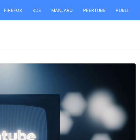
FIREFOX
KDE
MANJARO
PEERTUBE
PUBLII