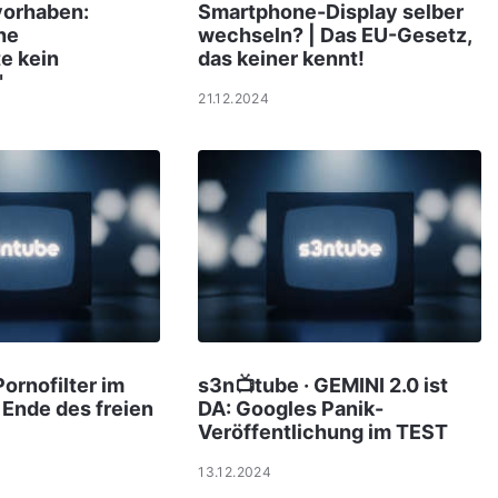
orhaben:
Smartphone-Display selber
he
wechseln? | Das EU-Gesetz,
e kein
das keiner kennt!
"
21.12.2024
Pornofilter im
s3n📺tube · GEMINI 2.0 ist
Ende des freien
DA: Googles Panik-
Veröffentlichung im TEST
13.12.2024