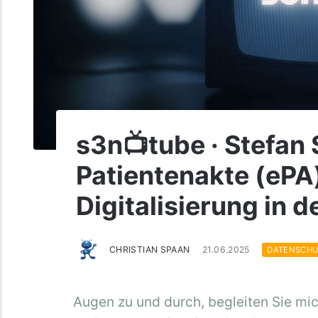
s3n📺tube · Stefan 
Patientenakte (ePA)
Digitalisierung in 
CHRISTIAN SPAAN
21.06.2025
DATENSCHU
Augen zu und durch, begleiten Sie mi