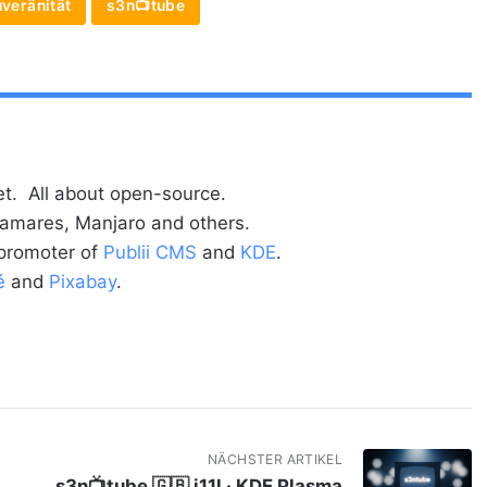
uveränität
s3n📺tube
t. All about open-source.
alamares, Manjaro and others.
 promoter of
Publii CMS
and
KDE
.
é
and
Pixabay
.
NÄCHSTER ARTIKEL
s3n📺tube 🇬🇧 i11l · KDE Plasma