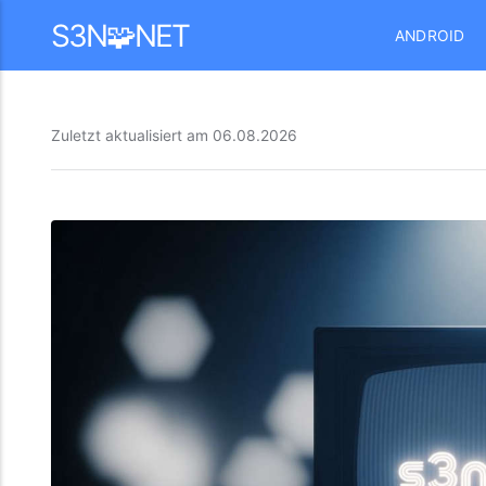
Mastodon
S3N🧩NET
ANDROID
Zuletzt aktualisiert am
06.08.2026