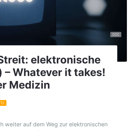
CCC
Streit: elektronische
 – Whatever it takes!
der Medizin
TZ
ch weiter auf dem Weg zur elektronischen