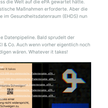
ass die Welt auf die ePA gewartet hätte.
astische Maßnahmen erforderte. Aber die
e im Gesundheitsdatenraum (EHDS) nun
ale Datenpipeline. Bald sprudelt der
 KI & Co. Auch wenn vorher eigentlich noch
edigen wären. Whatever it takes!