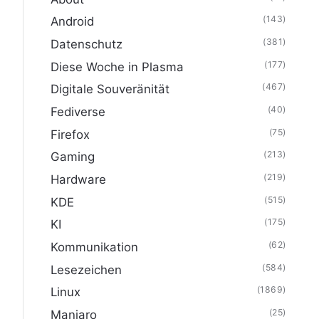
(143)
Android
(381)
Datenschutz
(177)
Diese Woche in Plasma
(467)
Digitale Souveränität
(40)
Fediverse
(75)
Firefox
(213)
Gaming
(219)
Hardware
(515)
KDE
(175)
KI
(62)
Kommunikation
(584)
Lesezeichen
(1869)
Linux
(25)
Manjaro