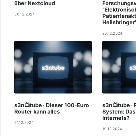
über Nextcloud
Forschungsv
"Elektronisc
30.12.2024
Patientenakt
Heilsbringer
26.12.2024
s3n📺tube · Dieser 100-Euro
s3n📺tube · 
Router kann alles
System: Das 
Internets?
21.12.2024
19.12.2024