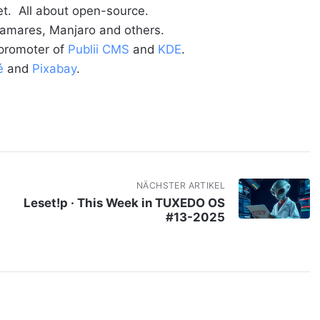
t. All about open-source.
alamares, Manjaro and others.
 promoter of
Publii CMS
and
KDE
.
é
and
Pixabay
.
NÄCHSTER ARTIKEL
Leset!p · This Week in TUXEDO OS
#13-2025