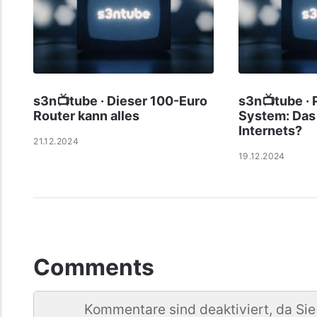
s3n📺tube · Dieser 100-Euro
s3n📺tube · 
Router kann alles
System: Das 
Internets?
21.12.2024
19.12.2024
Comments
Kommentare sind deaktiviert, da Sie