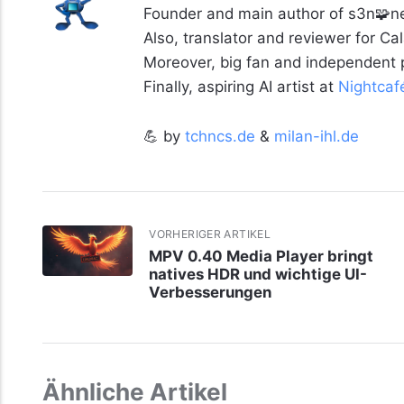
Founder and main author of s3n🧩ne
Also, translator and reviewer for C
Moreover, big fan and independent
Finally, aspiring AI artist at
Nightcaf
💪 by
tchncs.de
&
milan-ihl.de
VORHERIGER ARTIKEL
MPV 0.40 Media Player bringt
natives HDR und wichtige UI-
Verbesserungen
Ähnliche Artikel