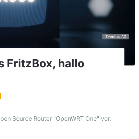
ITVentive AG
 FritzBox, hallo
 Open Source Router "OpenWRT One" vor.