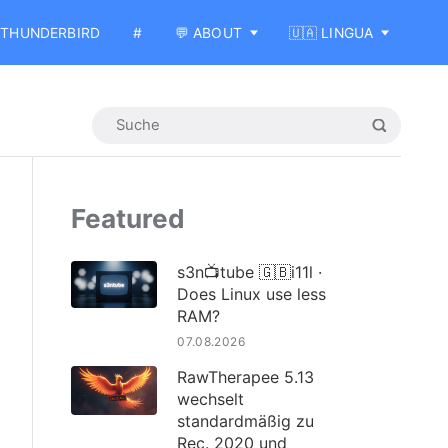
THUNDERBIRD
#
💬 ABOUT
🇺🇦 LINGUA
Featured
s3n📺tube 🇬🇧i11l ·
Does Linux use less
RAM?
07.08.2026
RawTherapee 5.13
wechselt
standardmäßig zu
Rec. 2020 und