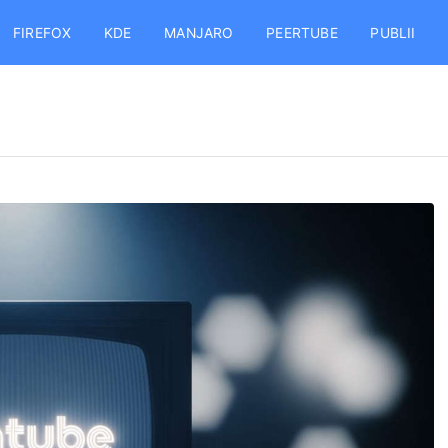
FIREFOX
KDE
MANJARO
PEERTUBE
PUBLII