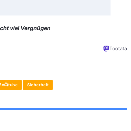
cht viel Vergnügen
Tootata
3n📺tube
Sicherheit