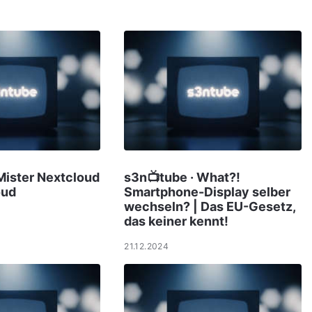
Mister Nextcloud
s3n📺tube · What?!
oud
Smartphone-Display selber
wechseln? | Das EU-Gesetz,
das keiner kennt!
21.12.2024