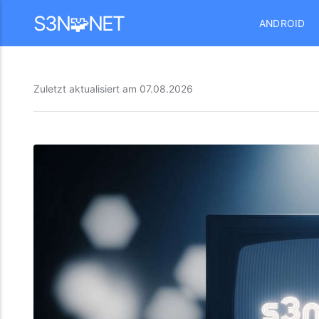
Mastodon
S3N🧩NET
ANDROID
Zuletzt aktualisiert am
07.08.2026