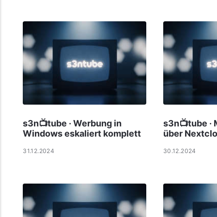
s3n📺tube · Werbung in
s3n📺tube · 
Windows eskaliert komplett
über Nextcl
31.12.2024
30.12.2024