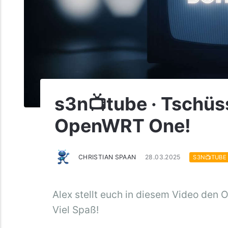
s3n📺tube · Tschüss
OpenWRT One!
CHRISTIAN SPAAN
28.03.2025
S3N📺TUBE
Alex stellt euch in diesem Video den
Viel Spaß!