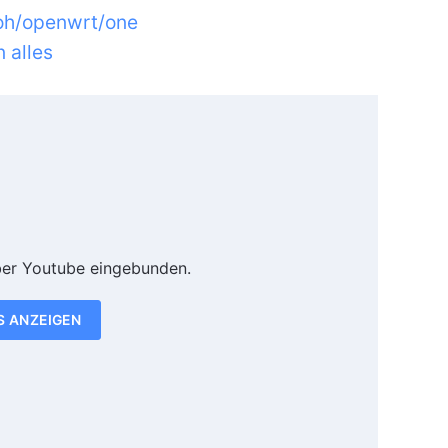
toh/openwrt/one
 alles
ber Youtube eingebunden.
S ANZEIGEN