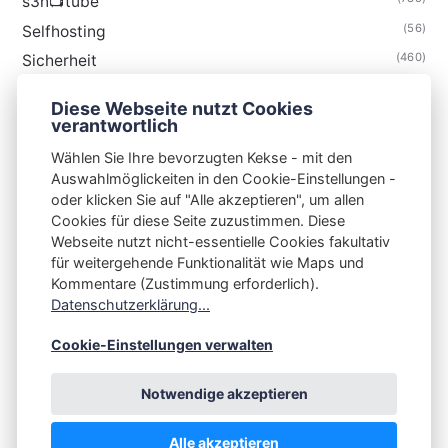
s3n📺tube
(56)
Selfhosting
(460)
Sicherheit
(35)
Technik
Diese Webseite nutzt Cookies
(48)
Thunderbird
verantwortlich
Wählen Sie Ihre bevorzugten Kekse - mit den
Auswahlmöglickeiten in den Cookie-Einstellungen -
oder klicken Sie auf "Alle akzeptieren", um allen
Cookies für diese Seite zuzustimmen. Diese
S3N🧩NET
Webseite nutzt nicht-essentielle Cookies fakultativ
für weitergehende Funktionalität wie Maps und
Integrating Open-Source Blog Network (iOSBN)
#
Kommentare (Zustimmung erforderlich).
Datenschutzerklärung...
Impressum
Kontakt
Datenschutzerklärung
Beschwerden
Planet Publii
Cookie-Einstellungen verwalten
Notwendige akzeptieren
Alle akzeptieren