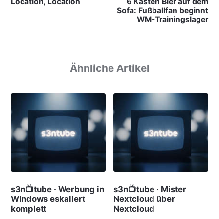
Location, Location
6 Kästen Bier auf dem
Sofa: Fußballfan beginnt
WM-Trainingslager
Ähnliche Artikel
s3n📺tube · Werbung in
s3n📺tube · Mister
Windows eskaliert
Nextcloud über
komplett
Nextcloud