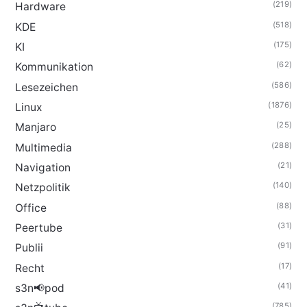
(219)
Hardware
(518)
KDE
(175)
KI
(62)
Kommunikation
(586)
Lesezeichen
(1876)
Linux
(25)
Manjaro
(288)
Multimedia
(21)
Navigation
(140)
Netzpolitik
(88)
Office
(31)
Peertube
(91)
Publii
(17)
Recht
(41)
s3n📢pod
(785)