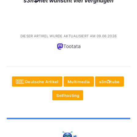
s3n🧩net wünscht viel Vergnügen
DIESER ARTIKEL WURDE AKTUALISIERT AM 09.06.2026
Tootata
🇩🇪 Deutsche Artikel
Multimedia
s3n📺tube
Selfhosting