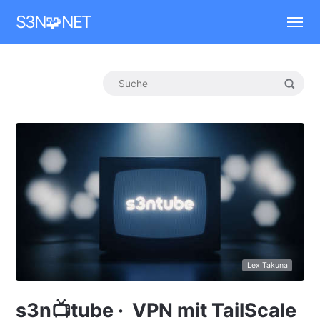
Mastodon
S3N🧩NET
Lex Takuna
s3n📺tube · VPN mit TailScale