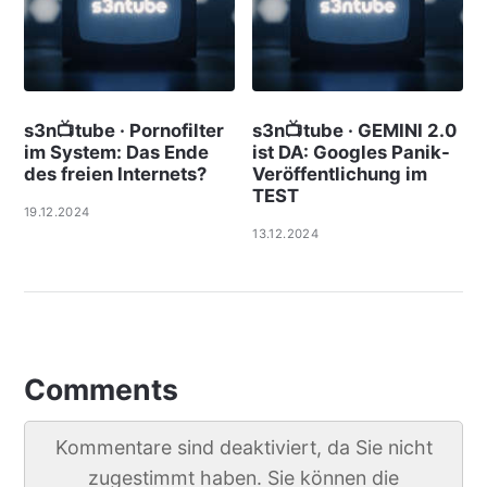
s3n📺tube · Pornofilter
s3n📺tube · GEMINI 2.0
im System: Das Ende
ist DA: Googles Panik-
des freien Internets?
Veröffentlichung im
TEST
19.12.2024
13.12.2024
Comments
Kommentare sind deaktiviert, da Sie nicht
zugestimmt haben. Sie können die