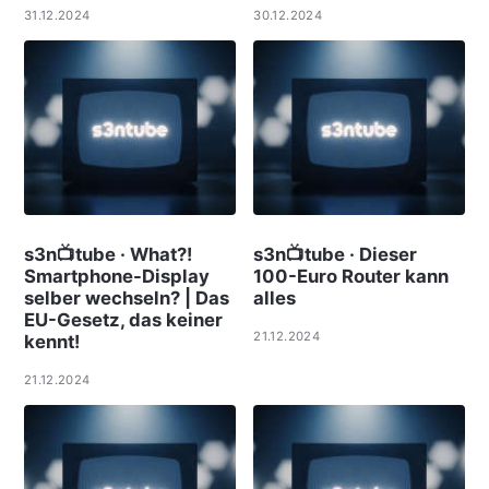
31.12.2024
30.12.2024
s3n📺tube · What?!
s3n📺tube · Dieser
Smartphone-Display
100-Euro Router kann
selber wechseln? | Das
alles
EU-Gesetz, das keiner
21.12.2024
kennt!
21.12.2024