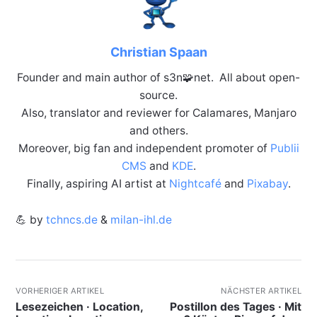
Christian Spaan
Founder and main author of s3n🧩net. All about open-
source.
Also, translator and reviewer for Calamares, Manjaro
and others.
Moreover, big fan and independent promoter of
Publii
CMS
and
KDE
.
Finally, aspiring AI artist at
Nightcafé
and
Pixabay
.
💪 by
tchncs.de
&
milan-ihl.de
VORHERIGER ARTIKEL
NÄCHSTER ARTIKEL
Lesezeichen · Location,
Postillon des Tages · Mit