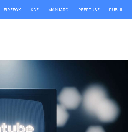
FIREFOX
KDE
MANJARO
PEERTUBE
PUBLII