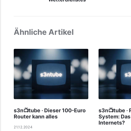
Ähnliche Artikel
s3n📺tube · Dieser 100-Euro
s3n📺tube · 
Router kann alles
System: Das 
Internets?
21.12.2024