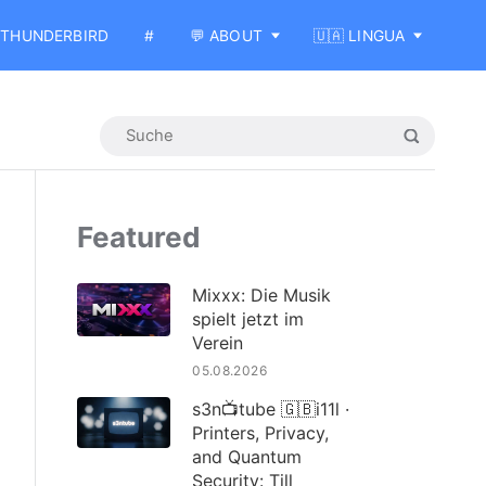
THUNDERBIRD
#
💬 ABOUT
🇺🇦 LINGUA
Featured
Mixxx: Die Musik
spielt jetzt im
Verein
05.08.2026
s3n📺tube 🇬🇧i11l ·
Printers, Privacy,
and Quantum
Security: Till