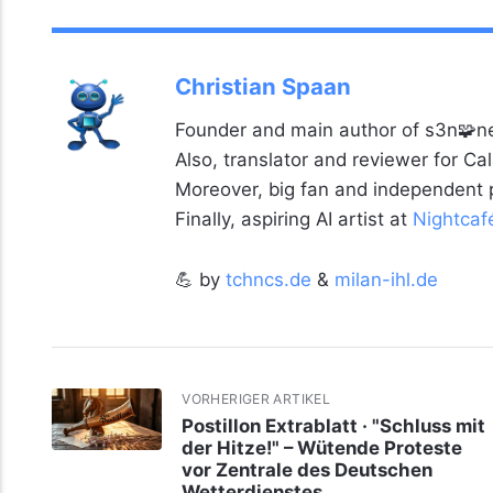
Christian Spaan
Founder and main author of s3n🧩ne
Also, translator and reviewer for C
Moreover, big fan and independent
Finally, aspiring AI artist at
Nightcaf
💪 by
tchncs.de
&
milan-ihl.de
VORHERIGER ARTIKEL
Postillon Extrablatt · "Schluss mit
der Hitze!" – Wütende Proteste
vor Zentrale des Deutschen
Wetterdienstes