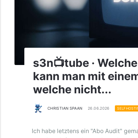
s3n📺tube · Welch
kann man mit eine
welche nicht...
CHRISTIAN SPAAN
26.06.2026
SELFHOST
Ich habe letztens ein "Abo Audit" gema