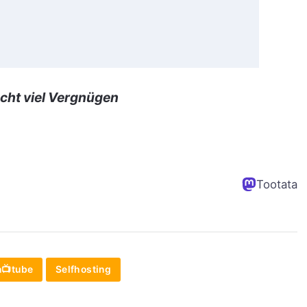
cht viel Vergnügen
Tootata
n📺tube
Selfhosting