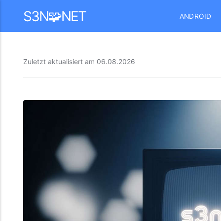
Mastodon
S3N🧩NET
ANDROID
Zuletzt aktualisiert am
06.08.2026