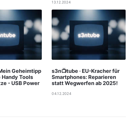
13.12.2024
 Mein Geheimtipp
s3n📺tube · EU-Kracher für
e Handy Tools
Smartphones: Reparieren
tze - USB Power
statt Wegwerfen ab 2025!
04.12.2024