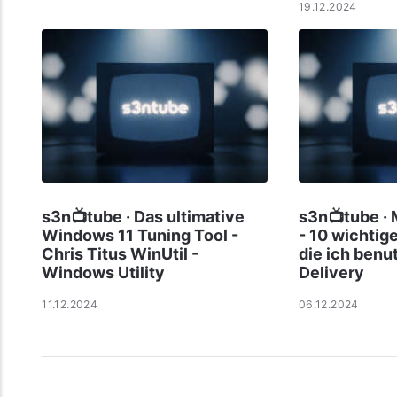
19.12.2024
s3n📺tube · Das ultimative
s3n📺tube ·
Windows 11 Tuning Tool -
- 10 wichtig
Chris Titus WinUtil -
die ich benu
Windows Utility
Delivery
11.12.2024
06.12.2024