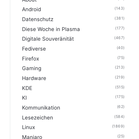
(143)
Android
(381)
Datenschutz
(177)
Diese Woche in Plasma
(467)
Digitale Souveränität
(40)
Fediverse
(75)
Firefox
(213)
Gaming
(219)
Hardware
(515)
KDE
(175)
KI
(62)
Kommunikation
(584)
Lesezeichen
(1869)
Linux
(25)
Manjaro