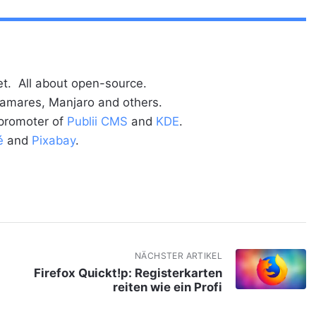
t. All about open-source.
alamares, Manjaro and others.
 promoter of
Publii CMS
and
KDE
.
é
and
Pixabay
.
NÄCHSTER ARTIKEL
Firefox Quickt!p: Registerkarten
reiten wie ein Profi