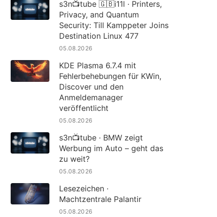
s3n📺tube 🇬🇧i11l · Printers,
Privacy, and Quantum
Security: Till Kamppeter Joins
Destination Linux 477
05.08.2026
KDE Plasma 6.7.4 mit
Fehlerbehebungen für KWin,
Discover und den
Anmeldemanager
veröffentlicht
05.08.2026
s3n📺tube · BMW zeigt
Werbung im Auto – geht das
zu weit?
05.08.2026
Lesezeichen ·
Machtzentrale Palantir
05.08.2026