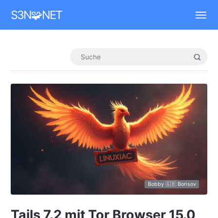
Mastodon
S3N🧩NET
Bobby 🇬🇧 Borisov
Tails 7.2 mit Tor Browser 15.0