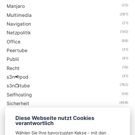
(25)
Manjaro
(287)
Multimedia
(21)
Navigation
(140)
Netzpolitik
(88)
Office
(31)
Peertube
(91)
Publii
(16)
Recht
(41)
s3n📢pod
(782)
s3n📺tube
(56)
Selfhosting
(458)
Sicherheit
(34)
Technik
Diese Webseite nutzt Cookies
(48)
Thunderbird
verantwortlich
Wählen Sie Ihre bevorzugten Kekse - mit den